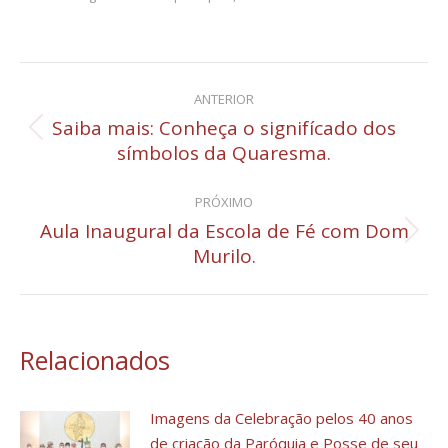
Navegação
ANTERIOR
de
Saiba mais: Conheça o signifícado dos
Post
símbolos da Quaresma.
post:
anterior:
PRÓXIMO
Aula Inaugural da Escola de Fé com Dom
Próximo
Murilo.
post:
Relacionados
Imagens da Celebração pelos 40 anos
de criação da Paróquia e Posse de seu