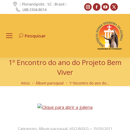
:: Florianópolis : SC : Brasil ::
Instagram
Facebook
YouTube
X
(48) 3304.8014
page
page
page
page
opens
opens
opens
opens
in
in
in
in
Pesquisar
Search:
new
new
new
new
window
window
window
windo
1º Encontro do ano do Projeto Bem
Viver
Você está aqui:
Início
Álbum paroquial
1º Encontro do ano do…
Categories:
Álbum paroquial
,
ASCUNSEG
15/03/2011