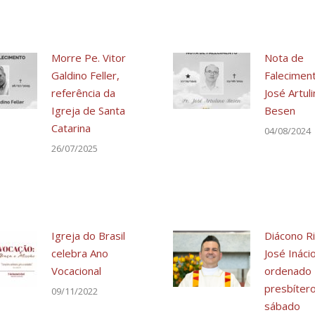
Morre Pe. Vitor
Nota de
Galdino Feller,
Faleciment
referência da
José Artul
Igreja de Santa
Besen
Catarina
04/08/2024
26/07/2025
Igreja do Brasil
Diácono R
celebra Ano
José Ináci
Vocacional
ordenado
presbíter
09/11/2022
sábado