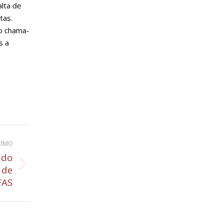
alta de
tas.
ho chama-
s a
XIMO
 do
 de
FAS