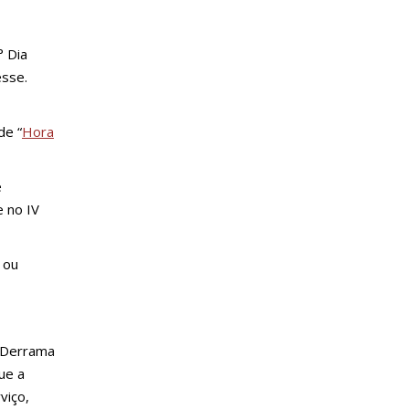
° Dia
esse.
de “
Hora
e
e no IV
 ou
. Derrama
ue a
viço,