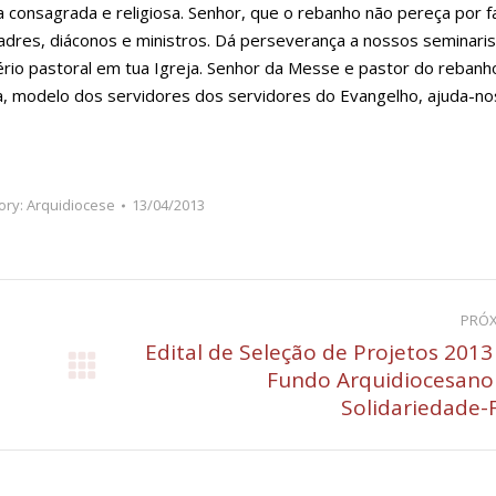
 consagrada e religiosa. Senhor, que o rebanho não pereça por f
adres, diáconos e ministros. Dá perseverança a nossos seminaris
ério pastoral em tua Igreja. Senhor da Messe e pastor do reban
ja, modelo dos servidores dos servidores do Evangelho, ajuda-no
ory:
Arquidiocese
13/04/2013
PRÓ
Edital de Seleção de Projetos 2013
Próximo
Fundo Arquidiocesano
post:
Solidariedade-