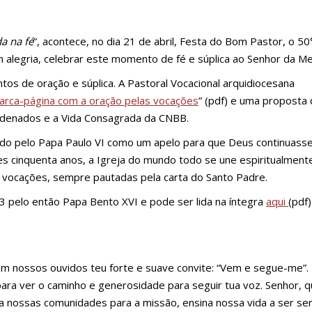
a na fé
”, acontece, no dia 21 de abril, Festa do Bom Pastor, o 50
alegria, celebrar este momento de fé e súplica ao Senhor da M
s de oração e súplica. A Pastoral Vocacional arquidiocesana
arca-página com a oração pelas vocações
” (pdf) e uma proposta 
Ordenados e a Vida Consagrada da CNBB.
uído pelo Papa Paulo VI como um apelo para que Deus continuass
s cinquenta anos, a Igreja do mundo todo se une espiritualment
 vocações, sempre pautadas pela carta do Santo Padre.
3 pelo então Papa Bento XVI e pode ser lida na íntegra
aqui
(pdf)
m nossos ouvidos teu forte e suave convite: “Vem e segue-me”
para ver o caminho e generosidade para seguir tua voz. Senhor, q
a nossas comunidades para a missão, ensina nossa vida a ser ser