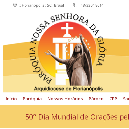
:: Florianópolis : SC : Brasil ::
(48) 3304.8014
Início
Paróquia
N
Início
Paróquia
Nossos Horários
Pároco
CPP
Sa
50° Dia Mundial de Orações pel