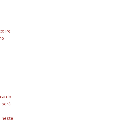
o: Pe.
ino
icardo
o será
o neste