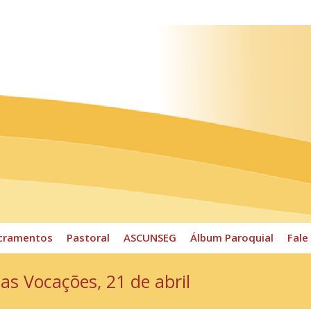
ossos Horários
Pároco
CPP
Sacramentos
Pastoral
cramentos
Pastoral
ASCUNSEG
Álbum Paroquial
Fale
as Vocações, 21 de abril