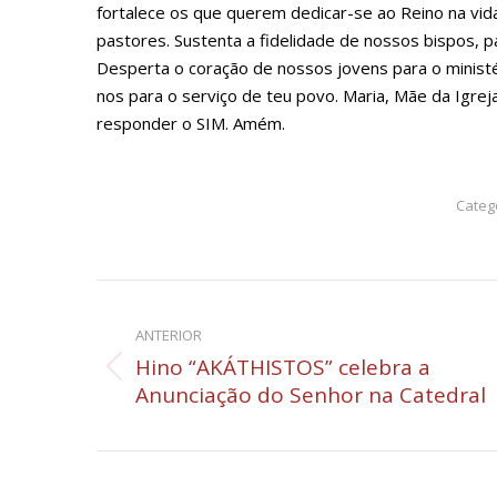
fortalece os que querem dedicar-se ao Reino na vida
pastores. Sustenta a fidelidade de nossos bispos, p
Desperta o coração de nossos jovens para o minist
nos para o serviço de teu povo. Maria, Mãe da Igre
responder o SIM. Amém.
Categ
Navegação
de
ANTERIOR
Hino “AKÁTHISTOS” celebra a
Post
post:
Anunciação do Senhor na Catedral
anterior: