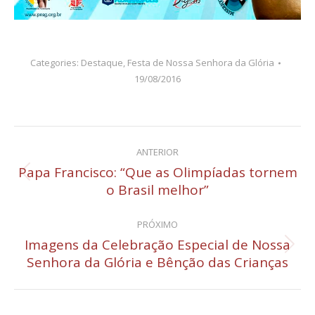
Categories:
Destaque
,
Festa de Nossa Senhora da Glória
19/08/2016
Navegação
ANTERIOR
de
Papa Francisco: “Que as Olimpíadas tornem
Post
o Brasil melhor”
post:
anterior:
PRÓXIMO
Imagens da Celebração Especial de Nossa
Próximo
Senhora da Glória e Bênção das Crianças
post: