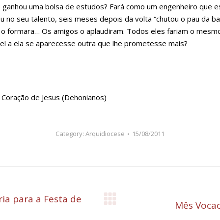
ue ganhou uma bolsa de estudos? Fará como um engenheiro que e
o seu talento, seis meses depois da volta “chutou o pau da bar
ém o formara… Os amigos o aplaudiram. Todos eles fariam o mesm
fiel a ela se aparecesse outra que lhe prometesse mais?
Coração de Jesus (Dehonianos)
Category:
Arquidiocese
15/08/2011
a para a Festa de
Próximo
Mês Vocac
post: