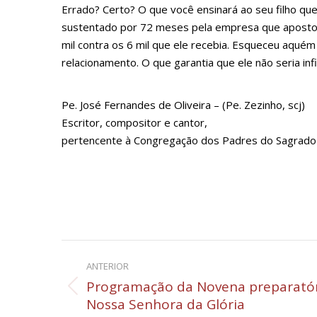
Errado? Certo? O que você ensinará ao seu filho q
sustentado por 72 meses pela empresa que apostou n
mil contra os 6 mil que ele recebia. Esqueceu aqu
relacionamento. O que garantia que ele não seria in
Pe. José Fernandes de Oliveira – (Pe. Zezinho, scj)
Escritor, compositor e cantor,
pertencente à Congregação dos Padres do Sagrado 
Navegação
ANTERIOR
de
Programação da Novena preparatóri
Post
Nossa Senhora da Glória
post:
anterior: