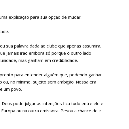
êm uma explicação para sua opção de mudar.
dade.
gou sua palavra dada ao clube que apenas assumira.
que jamais irão embora só porque o outro lado
tunidade, mas ganham em credibilidade.
á pronto para entender alguém que, podendo ganhar
o ou, no mínimo, sujeito sem ambição. Nossa era
de um povo.
ó Deus pode julgar as intenções fica tudo entre ele e
 Europa ou na outra emissora. Pesou a chance de ir