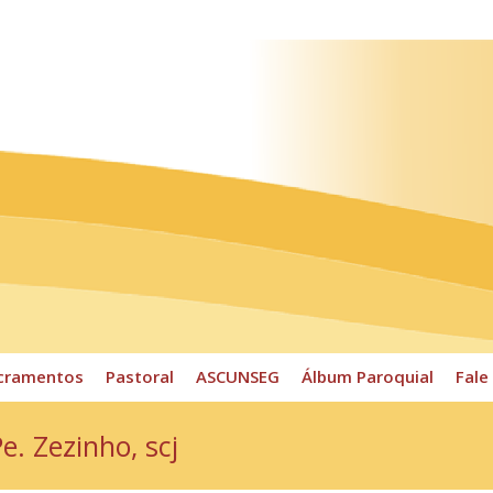
ossos Horários
Pároco
CPP
Sacramentos
Pastoral
cramentos
Pastoral
ASCUNSEG
Álbum Paroquial
Fale
. Zezinho, scj