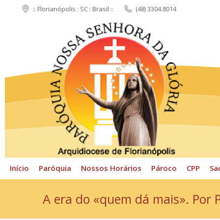
:: Florianópolis : SC : Brasil ::
(48) 3304.8014
Início
Paróquia
N
Início
Paróquia
Nossos Horários
Pároco
CPP
Sa
A era do «quem dá mais». Por Pe