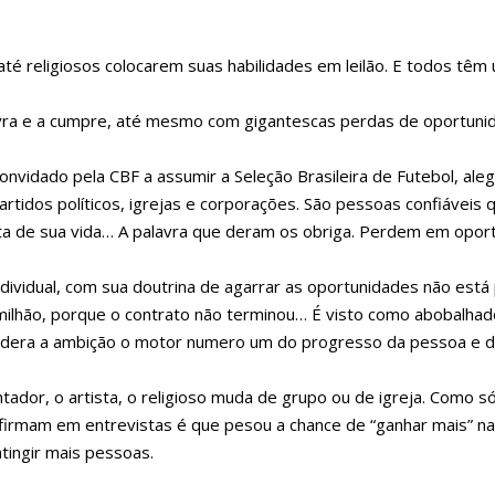
e até religiosos colocarem suas habilidades em leilão. E todos t
vra e a cumpre, até mesmo com gigantescas perdas de oportuni
onvidado pela CBF a assumir a Seleção Brasileira de Futebol, ale
tidos políticos, igrejas e corporações. São pessoas confiáveis 
sta de sua vida… A palavra que deram os obriga. Perdem em opor
dividual, com sua doutrina de agarrar as oportunidades não est
milhão, porque o contrato não terminou… É visto como abobalhad
nsidera a ambição o motor numero um do progresso da pessoa e 
entador, o artista, o religioso muda de grupo ou de igreja. Como s
nfirmam em entrevistas é que pesou a chance de “ganhar mais” na
tingir mais pessoas.