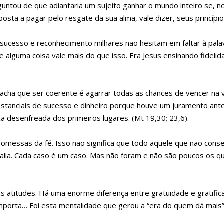
rguntou de que adiantaria um sujeito ganhar o mundo inteiro se, 
sta a pagar pelo resgate da sua alma, vale dizer, seus princípio
sucesso e reconhecimento milhares não hesitam em faltar à pala
se alguma coisa vale mais do que isso. Era Jesus ensinando fideli
acha que ser coerente é agarrar todas as chances de vencer na vi
bstanciais de sucesso e dinheiro porque houve um juramento ante
 desenfreada dos primeiros lugares. (Mt 19,30; 23,6).
messas da fé. Isso não significa que todo aquele que não cons
alia. Cada caso é um caso. Mas não foram e não são poucos os q
s atitudes. Há uma enorme diferença entre gratuidade e gratifica
mporta… Foi esta mentalidade que gerou a “era do quem dá mais” v