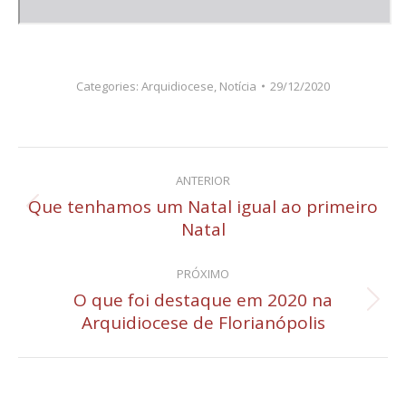
Categories:
Arquidiocese
,
Notícia
29/12/2020
Navegação
ANTERIOR
de
Que tenhamos um Natal igual ao primeiro
Post
Natal
post:
anterior:
PRÓXIMO
O que foi destaque em 2020 na
Próximo
Arquidiocese de Florianópolis
post: