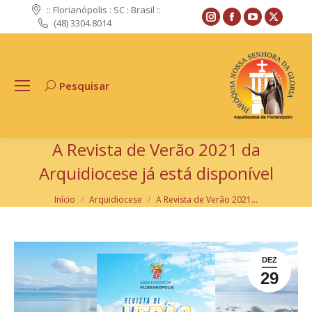
:: Florianópolis : SC : Brasil ::
Instagram
Facebook
YouTube
X
(48) 3304.8014
page
page
page
page
opens
opens
opens
opens
in
in
in
in
Pesquisar
Search:
new
new
new
new
window
window
window
windo
A Revista de Verão 2021 da
Arquidiocese já está disponível
Você está aqui:
Início
Arquidiocese
A Revista de Verão 2021…
DEZ
29