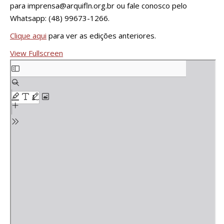
para
imprensa@arquifln.org.br
ou fale conosco pelo
Whatsapp: (48) 99673-1266.
Clique aqui
para ver as edições anteriores.
View Fullscreen
Skip
to
PDF
content