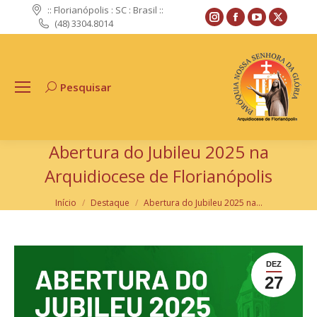
:: Florianópolis : SC : Brasil ::
Instagram
Facebook
YouTube
X
(48) 3304.8014
page
page
page
page
opens
opens
opens
opens
in
in
in
in
Pesquisar
Search:
new
new
new
new
window
window
window
windo
Abertura do Jubileu 2025 na
Arquidiocese de Florianópolis
Você está aqui:
Início
Destaque
Abertura do Jubileu 2025 na…
DEZ
27