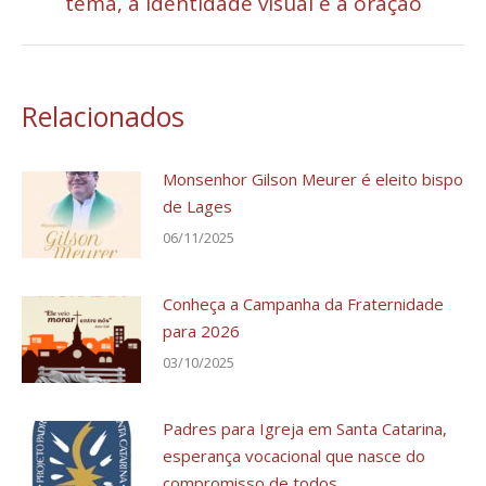
tema, a identidade visual e a oração
post:
Relacionados
Monsenhor Gilson Meurer é eleito bispo
de Lages
06/11/2025
Conheça a Campanha da Fraternidade
para 2026
03/10/2025
Padres para Igreja em Santa Catarina,
esperança vocacional que nasce do
compromisso de todos