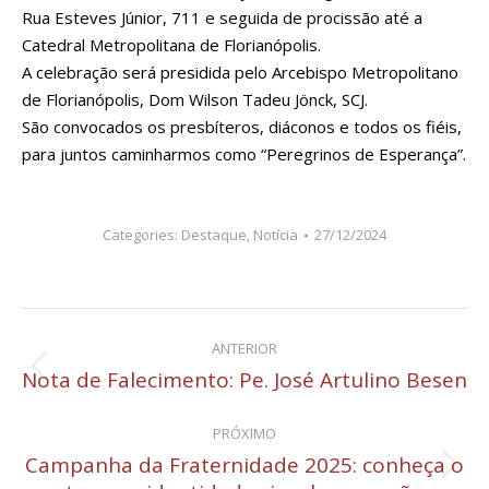
Rua Esteves Júnior, 711 e seguida de procissão até a
Catedral Metropolitana de Florianópolis.
A celebração será presidida pelo Arcebispo Metropolitano
de Florianópolis, Dom Wilson Tadeu Jönck, SCJ.
São convocados os presbíteros, diáconos e todos os fiéis,
para juntos caminharmos como “Peregrinos de Esperança”.
Categories:
Destaque
,
Notícia
27/12/2024
Navegação
ANTERIOR
de
Nota de Falecimento: Pe. José Artulino Besen
Post
anterior:
post:
PRÓXIMO
Campanha da Fraternidade 2025: conheça o
Próximo