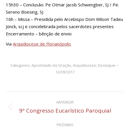
15h30 – Conclusão: Pe Otmar Jacob Schwengber, SJ / Pe.
Sereno Boesing, SJ
16h – Missa – Presidida pelo Arcebispo Dom Wilson Tadeu
Jönck, scj e concelebrada pelos sacerdotes presentes
Encerramento – bênção de envio
Via
Arquidiocese de Florianópolis
Categories:
Apostolado da Oração
,
Arquidiocese
,
Destaque
12/09/2017
Navegação
ANTERIOR
de
9º Congresso Eucarístico Paroquial
Post
anterior:
post:
PRÓXIMO