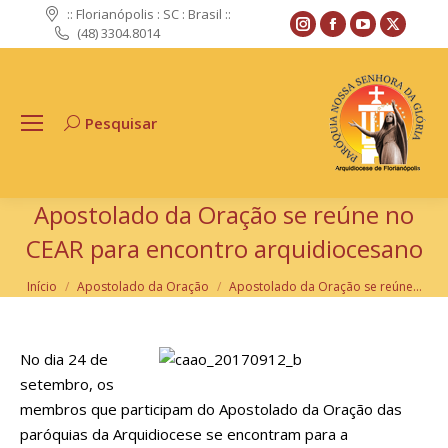
:: Florianópolis : SC : Brasil ::
Instagram
Facebook
YouTube
X
(48) 3304.8014
page
page
page
page
opens
opens
opens
opens
in
in
in
in
Pesquisar
Search:
new
new
new
new
window
window
window
windo
Apostolado da Oração se reúne no
CEAR para encontro arquidiocesano
Você está aqui:
Início
Apostolado da Oração
Apostolado da Oração se reúne…
No dia 24 de
setembro, os
membros que participam do Apostolado da Oração das
paróquias da Arquidiocese se encontram para a