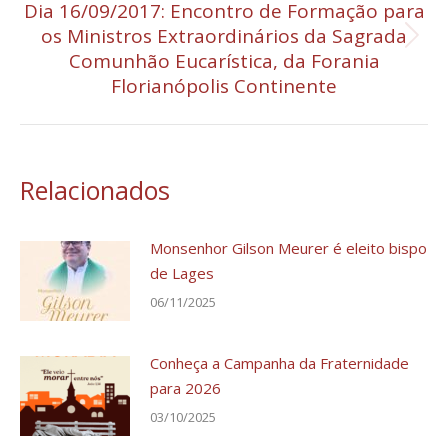
Dia 16/09/2017: Encontro de Formação para
os Ministros Extraordinários da Sagrada
Próximo
Comunhão Eucarística, da Forania
post:
Florianópolis Continente
Relacionados
Monsenhor Gilson Meurer é eleito bispo
de Lages
06/11/2025
Conheça a Campanha da Fraternidade
para 2026
03/10/2025