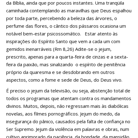
da Bíblia, ainda que por poucos instantes. Uma tranqüila
caminhada contemplando as maravilhas que Deus espalhou
por toda parte, percebendo a beleza das árvores, o
perfume das flores, o cântico dos pássaros ocasiona um
notável bem-estar psicossomático. Estar atento às
inspirações do Espírito Santo que vem a cada um com
gemidos inenarráveis (Rm 8,26) Adite-se o jejum,
prescrito, apenas para a quarta-feira de cinzas e a sexta-
feira da paixão, mas sinalizando o espírito de penitência
próprio da quaresma e se desdobrando em outros
aspectos, como a fome e sede de Deus, do Deus vivo.
É preciso o jejum da televisão, ou seja, abstenção total de
todos os programas que atentam contra os mandamentos
divinos. Muitos, depois, não regressam mais às diabólicas
novelas, aos filmes pornográficos. Jejum do medo, da
insegurança do pânico, causados pela falta de confiança no
Ser Supremo. Jejum da violência em palavras e obras, num
cultivo aprimorado da paciência, da bondade, da mansidão,