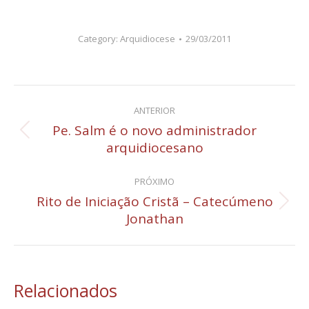
Category:
Arquidiocese
29/03/2011
Navegação
ANTERIOR
de
Pe. Salm é o novo administrador
Post
arquidiocesano
post:
anterior:
PRÓXIMO
Rito de Iniciação Cristã – Catecúmeno
Próximo
Jonathan
post:
Relacionados