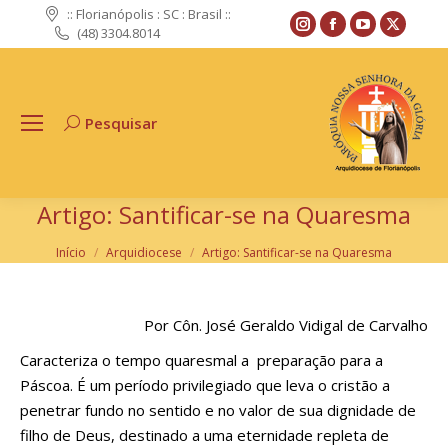
:: Florianópolis : SC : Brasil ::
Instagram
Facebook
YouTube
X
(48) 3304.8014
page
page
page
page
opens
opens
opens
opens
in
in
in
in
Pesquisar
Search:
new
new
new
new
window
window
window
windo
Artigo: Santificar-se na Quaresma
Você está aqui:
Início
Arquidiocese
Artigo: Santificar-se na Quaresma
Por Côn. José Geraldo Vidigal de Carvalho
Caracteriza o tempo quaresmal a preparação para a
Páscoa. É um período privilegiado que leva o cristão a
penetrar fundo no sentido e no valor de sua dignidade de
filho de Deus, destinado a uma eternidade repleta de