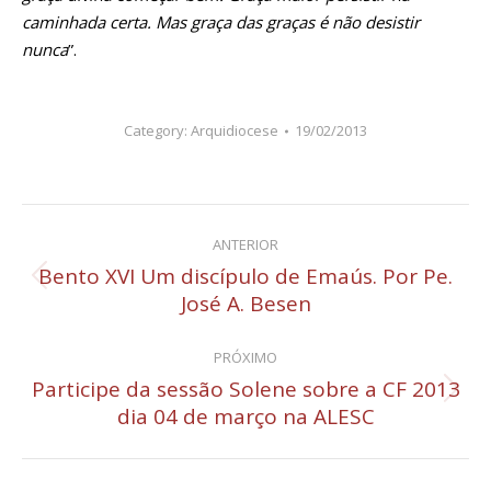
caminhada certa. Mas graça das graças é não desistir
nunca
”.
Category:
Arquidiocese
19/02/2013
Navegação
ANTERIOR
de
Bento XVI Um discípulo de Emaús. Por Pe.
Post
José A. Besen
post:
anterior:
PRÓXIMO
Participe da sessão Solene sobre a CF 2013
Próximo
dia 04 de março na ALESC
post: