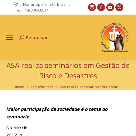
:: Florianópolis : SC : Brasil ::
Instagram
Facebook
YouTube
X
(48) 3304.8014
page
page
page
page
opens
opens
opens
opens
in
in
in
in
Pesquisar
Search:
new
new
new
new
window
window
window
windo
ASA realiza seminários em Gestão de
Risco e Desastres
Você está aqui:
Início
Arquidiocese
ASA realiza seminários em Gestão…
Maior participação da sociedade é o tema do
seminário
N
o ano de
2012, o