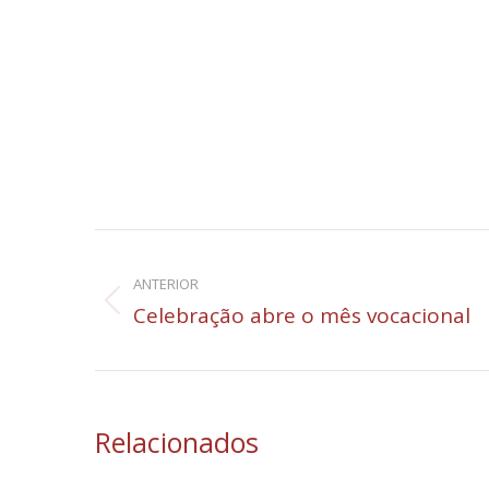
Navegação
de
ANTERIOR
Post
Celebração abre o mês vocacional
post:
anterior:
Relacionados