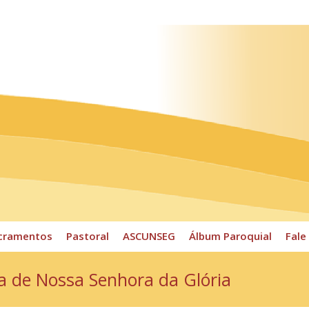
ossos Horários
Pároco
CPP
Sacramentos
Pastoral
cramentos
Pastoral
ASCUNSEG
Álbum Paroquial
Fale
ta de Nossa Senhora da Glória