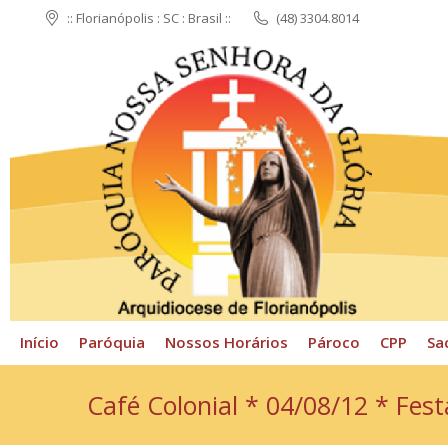
:: Florianópolis : SC : Brasil ::
(48) 3304.8014
Início
Paróquia
N
Início
Paróquia
Nossos Horários
Pároco
CPP
Sa
Café Colonial * 04/08/12 * Fes