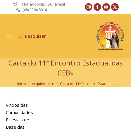
:: Florianópolis : SC : Brasil ::
Instagram
Facebook
YouTube
X
(48) 3304.8014
page
page
page
page
opens
opens
opens
opens
in
in
in
in
Pesquisar
Search:
new
new
new
new
window
window
window
windo
Carta do 11º Encontro Estadual das
CEBs
Você está aqui:
Início
Arquidiocese
Carta do 11º Encontro Estadual…
Vindos das
Comunidades
Eclesiais de
Base das