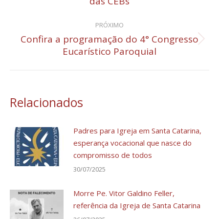
das CEBs
post:
anterior:
PRÓXIMO
Confira a programação do 4° Congresso
Próximo
Eucarístico Paroquial
post:
Relacionados
Padres para Igreja em Santa Catarina,
esperança vocacional que nasce do
compromisso de todos
30/07/2025
Morre Pe. Vitor Galdino Feller,
referência da Igreja de Santa Catarina