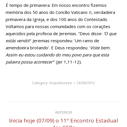
É tempo de primavera. Em nosso encontro fizemos
memória dos 50 anos do Concílio Vaticano II, verdadeira
primavera da Igreja, e dos 100 anos do Contestado.
Voltamos para nossas comunidades com os corações
aquecidos pela profecia de Jeremias. “Deus disse:
‘O que
estás vendo
?’ Jeremias respondeu: ‘Um ramo de
amendoeira brotando’. E Deus respondeu: ‘
Viste bem.
Assim eu estou cuidando do meu povo para que esta
palavra possa acontecer’
” (Jer 1,11-12).
Category:
Arquidiocese
14/09/2012
Navegação
ANTERIOR
de
Inicia hoje (07/09) o 11º Encontro Estadual
Post