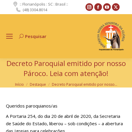
:: Florianópolis : SC : Brasil ::
Instagram
Facebook
YouTube
X
(48) 3304.8014
page
page
page
page
opens
opens
opens
opens
in
in
in
in
Pesquisar
Search:
new
new
new
new
window
window
window
windo
Decreto Paroquial emitido por nosso
Pároco. Leia com atenção!
Você está aqui:
Início
Destaque
Decreto Paroquial emitido por nosso…
Queridos paroquianos/as
A Portaria 254, do dia 20 de abril de 2020, da Secretaria
de Saúde do Estado, liberou – sob condições – a abertura
das Igrejas para celebrações.