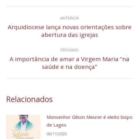
Navegação
ANTERIOR
de
Arquidiocese lança novas orientações sobre
Post
abertura das igrejas
post:
anterior:
PRÓXIMO
A importância de amar a Virgem Maria “na
Próximo
saúde e na doença”
post:
Relacionados
Monsenhor Gilson Meurer é eleito bispo
de Lages
06/11/2025