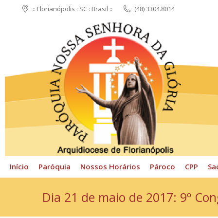
:: Florianópolis : SC : Brasil ::
(48) 3304.8014
Início
Paróquia
N
Início
Paróquia
Nossos Horários
Pároco
CPP
Sa
Dia 21 de maio de 2017: 9º Co