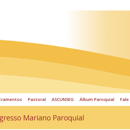
ossos Horários
Pároco
CPP
Sacramentos
Pastoral
cramentos
Pastoral
ASCUNSEG
Álbum Paroquial
Fale
ngresso Mariano Paroquial