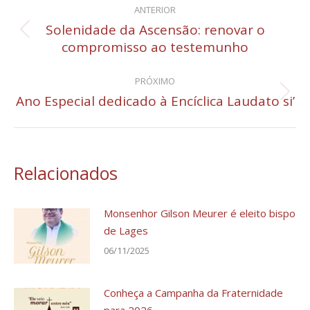
ANTERIOR
de
Solenidade da Ascensão: renovar o
Post
compromisso ao testemunho
post:
anterior:
PRÓXIMO
Ano Especial dedicado à Encíclica Laudato si’
Próximo
post:
Relacionados
Monsenhor Gilson Meurer é eleito bispo
de Lages
06/11/2025
Conheça a Campanha da Fraternidade
para 2026