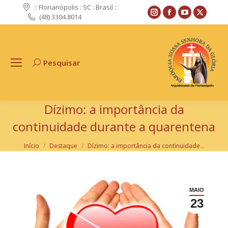
:: Florianópolis : SC : Brasil ::
Instagram
Facebook
YouTube
X
(48) 3304.8014
page
page
page
page
opens
opens
opens
opens
in
in
in
in
Pesquisar
Search:
new
new
new
new
window
window
window
windo
Dízimo: a importância da
continuidade durante a quarentena
Você está aqui:
Início
Destaque
Dízimo: a importância da continuidade…
MAIO
23