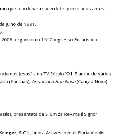
smo que o ordenara sacerdote quinze anos antes.
de julho de 1991.
s.
m 2006, organizou o 15º Congresso Eucarístico
ciamos Jesus” – na TV Século XXI. É autor de vários
aria
(Paulinas);
Anunciai a Boa Nova
(Canção Nova).
asile), presentata da S. Em.za Rev.ma il Signor
rieger, S.C.I
., finora Arcivescovo di Florianópolis.