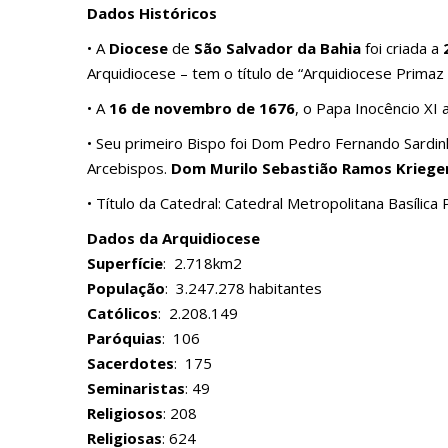
Dados Históricos
• A
Diocese
de
São Salvador da Bahia
foi criada a
Arquidiocese – tem o título de “Arquidiocese Primaz d
• A
16 de novembro de 1676
, o Papa Inocêncio XI 
• Seu primeiro Bispo foi Dom Pedro Fernando Sardin
Arcebispos.
Dom Murilo Sebastião Ramos Krieger
• Título da Catedral: Catedral Metropolitana Basílic
Dados da Arquidiocese
Superfície
: 2.718km2
População
: 3.247.278 habitantes
Católicos
: 2.208.149
Paróquias
: 106
Sacerdotes
: 175
Seminaristas
: 49
Religiosos
: 208
Religiosas
: 624