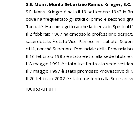
S.E. Mons. Murilo Sebastião Ramos Krieger, S.C.I
S.E. Mons. Krieger è nato il 19 settembre 1943 in Bru
dove ha frequentato gli studi di primo e secondo gra
Taubaté. Ha conseguito anche la licenza in Spiritualit
Il 2 febbraio 1967 ha emesso la professione perpetu
sacerdotale. È stato Vice-Parroco in Taubaté, Super
città, nonché Superiore Provinciale della Provincia b
Il 16 febbraio 1985 è stato eletto alla sede titolare d
L`8 maggio 1991 è stato trasferito alla sede residenz
Il 7 maggio 1997 è stato promosso Arcivescovo di M
Il 20 febbraio 2002 è stato trasferito alla Sede arciv
[00053-01.01]