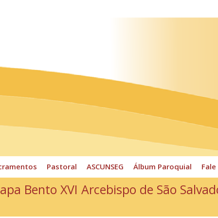
ossos Horários
Pároco
CPP
Sacramentos
Pastoral
cramentos
Pastoral
ASCUNSEG
Álbum Paroquial
Fale
apa Bento XVI Arcebispo de São Salvad