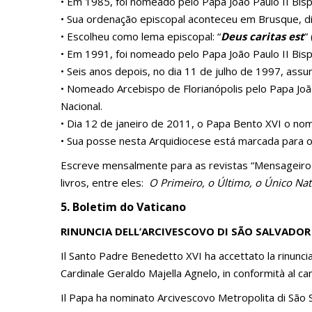
• Em 1985, foi nomeado pelo Papa João Paulo II Bispo 
• Sua ordenação episcopal aconteceu em Brusque, d
• Escolheu como lema episcopal: “
Deus caritas est
”
• Em 1991, foi nomeado pelo Papa João Paulo II Bis
• Seis anos depois, no dia 11 de julho de 1997, assu
• Nomeado Arcebispo de Florianópolis pelo Papa João
Nacional.
• Dia 12 de janeiro de 2011, o Papa Bento XVI o no
• Sua posse nesta Arquidiocese está marcada para 
Escreve mensalmente para as revistas “Mensageiro d
livros, entre eles:
O Primeiro, o Último, o Único Na
5. Boletim do Vaticano
RINUNCIA DELL’ARCIVESCOVO DI SÃO SALVADOR 
Il Santo Padre Benedetto XVI ha accettato la rinuncia
Cardinale Geraldo Majella Agnelo, in conformità al can
Il Papa ha nominato Arcivescovo Metropolita di São 