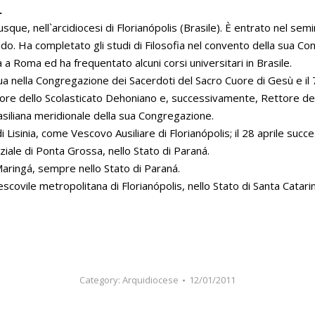
.
sque, nell`arcidiocesi di Florianópolis (Brasile). È entrato nel se
do. Ha completato gli studi di Filosofia nel convento della sua Co
à a Roma ed ha frequentato alcuni corsi universitari in Brasile.
a nella Congregazione dei Sacerdoti del Sacro Cuore di Gesù e il 
iore dello Scolasticato Dehoniano e, successivamente, Rettore de
rasiliana meridionale della sua Congregazione.
i Lisinia, come Vescovo Ausiliare di Florianópolis; il 28 aprile suc
iale di Ponta Grossa, nello Stato di Paraná.
aringá, sempre nello Stato di Paraná.
escovile metropolitana di Florianópolis, nello Stato di Santa Catarin
Category:
Arquidiocese
12/01/2011