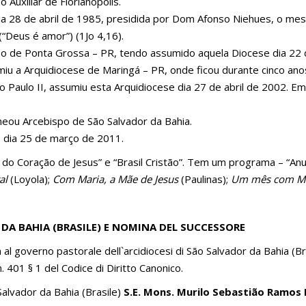
Auxiliar de Florianópolis.
ia 28 de abril de 1985, presidida por Dom Afonso Niehues, o me
 (“Deus é amor”) (1Jo 4,16).
po de Ponta Grossa – PR, tendo assumido aquela Diocese dia 22 
miu a Arquidiocese de Maringá – PR, onde ficou durante cinco ano
 Paulo II, assumiu esta Arquidiocese dia 27 de abril de 2002. E
meou Arcebispo de São Salvador da Bahia.
o dia 25 de março de 2011.
o Coração de Jesus” e “Brasil Cristão”. Tem um programa – “Anun
tal
(Loyola);
Com Maria, a Mãe de Jesus
(Paulinas);
Um mês com M
DA BAHIA (BRASILE) E NOMINA DEL SUCCESSORE
 al governo pastorale dell`arcidiocesi di São Salvador da Bahia (Br
. 401 § 1 del Codice di Diritto Canonico.
Salvador da Bahia (Brasile)
S.E. Mons. Murilo Sebastião Ramos K