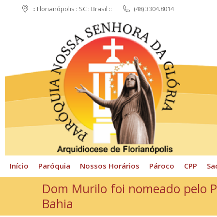
:: Florianópolis : SC : Brasil ::
(48) 3304.8014
Início
Paróquia
N
Início
Paróquia
Nossos Horários
Pároco
CPP
Sa
Dom Murilo foi nomeado pelo P
Bahia