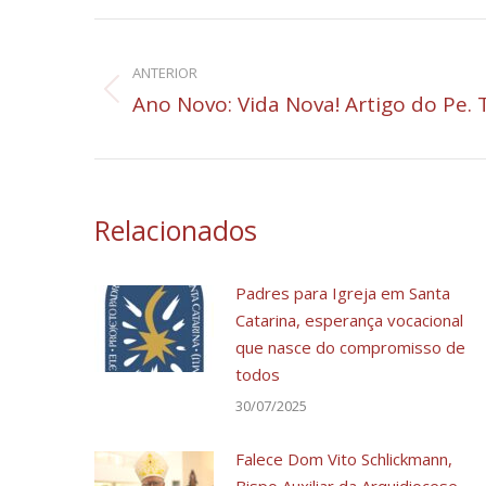
Navegação
de
ANTERIOR
Post
Ano Novo: Vida Nova! Artigo do Pe. T
post:
anterior:
Relacionados
Padres para Igreja em Santa
Catarina, esperança vocacional
que nasce do compromisso de
todos
30/07/2025
Falece Dom Vito Schlickmann,