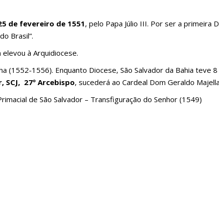
25 de fevereiro de 1551
, pelo Papa Júlio III. Por ser a primeira
o Brasil”.
a elevou à Arquidiocese.
ha (1552-1556). Enquanto Diocese, São Salvador da Bahia teve 8 
, SCJ, 27º Arcebispo
, sucederá ao Cardeal Dom Geraldo Majell
a Primacial de São Salvador – Transfiguração do Senhor (1549)