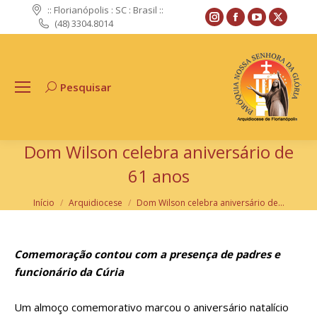
:: Florianópolis : SC : Brasil ::
Instagram
Facebook
YouTube
X
(48) 3304.8014
page
page
page
page
opens
opens
opens
opens
in
in
in
in
Pesquisar
Search:
new
new
new
new
window
window
window
windo
Dom Wilson celebra aniversário de
61 anos
Você está aqui:
Início
Arquidiocese
Dom Wilson celebra aniversário de…
Comemoração contou com a presença de padres e
funcionário da Cúria
Um almoço comemorativo marcou o aniversário natalício