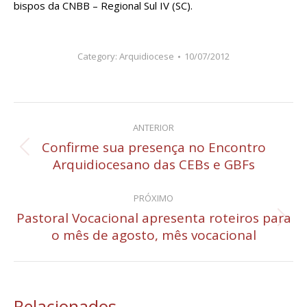
bispos da CNBB – Regional Sul IV (SC).
Category:
Arquidiocese
10/07/2012
Navegação
ANTERIOR
de
Confirme sua presença no Encontro
Post
Arquidiocesano das CEBs e GBFs
post:
anterior:
PRÓXIMO
Pastoral Vocacional apresenta roteiros para
Próximo
o mês de agosto, mês vocacional
post:
Relacionados