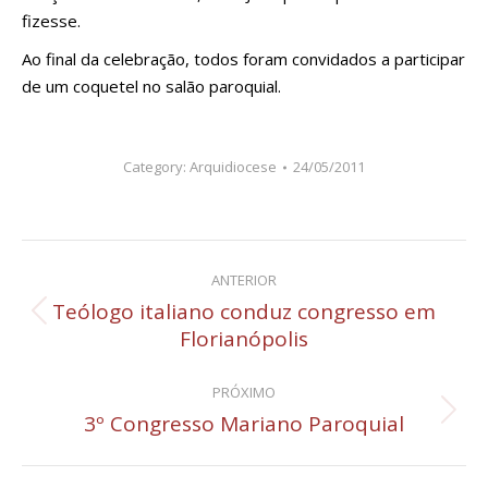
fizesse.
Ao final da celebração, todos foram convidados a participar
de um coquetel no salão paroquial.
Category:
Arquidiocese
24/05/2011
Navegação
ANTERIOR
de
Teólogo italiano conduz congresso em
Post
Florianópolis
post:
anterior:
PRÓXIMO
3º Congresso Mariano Paroquial
Próximo
post: