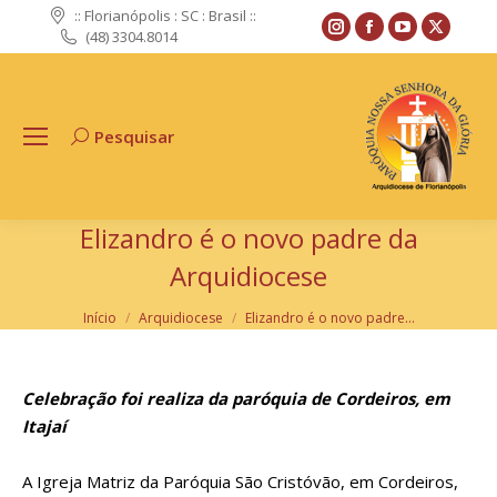
:: Florianópolis : SC : Brasil ::
Instagram
Facebook
YouTube
X
(48) 3304.8014
page
page
page
page
opens
opens
opens
opens
in
in
in
in
Pesquisar
Search:
new
new
new
new
window
window
window
windo
Elizandro é o novo padre da
Arquidiocese
Você está aqui:
Início
Arquidiocese
Elizandro é o novo padre…
Celebração foi realiza da paróquia de Cordeiros, em
Itajaí
A Igreja Matriz da Paróquia São Cristóvão, em Cordeiros,