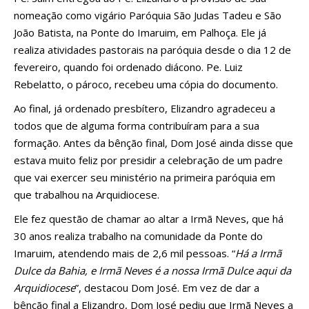
nomeação como vigário Paróquia São Judas Tadeu e São
João Batista, na Ponte do Imaruim, em Palhoça. Ele já
realiza atividades pastorais na paróquia desde o dia 12 de
fevereiro, quando foi ordenado diácono. Pe. Luiz
Rebelatto, o pároco, recebeu uma cópia do documento.
Ao final, já ordenado presbítero, Elizandro agradeceu a
todos que de alguma forma contribuíram para a sua
formação. Antes da bênção final, Dom José ainda disse que
estava muito feliz por presidir a celebração de um padre
que vai exercer seu ministério na primeira paróquia em
que trabalhou na Arquidiocese.
Ele fez questão de chamar ao altar a Irmã Neves, que há
30 anos realiza trabalho na comunidade da Ponte do
Imaruim, atendendo mais de 2,6 mil pessoas. “
Há a Irmã
Dulce da Bahia, e Irmã Neves é a nossa Irmã Dulce aqui da
Arquidiocese
”, destacou Dom José. Em vez de dar a
bênção final a Elizandro, Dom José pediu que Irmã Neves a