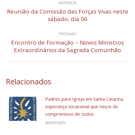
ANTERIOR
de
Reunião da Comissão das Forças Vivas neste
Post
sábado, dia 06
post:
anterior:
PRÓXIMO
Encontro de Formação – Novos Ministros
Próximo
Extraordinários da Sagrada Comunhão
post:
Relacionados
Padres para Igreja em Santa Catarina,
esperança vocacional que nasce do
compromisso de todos
30/07/2025