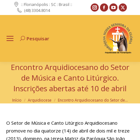
:: Florianópolis : SC : Brasil ::
Instagram
Facebook
YouTube
X
(48) 3304.8014
page
page
page
page
opens
opens
opens
opens
in
in
in
in
Pesquisar
Search:
new
new
new
new
window
window
window
windo
Encontro Arquidiocesano do Setor
de Música e Canto Litúrgico.
Inscrições abertas até 10 de abril
Você está aqui:
Início
Arquidiocese
Encontro Arquidiocesano do Setor de…
O Setor de Música e Canto Litúrgico Arquidiocesano
promove no dia quatorze (14) de abril de dois mil e treze
(2013), domingo, na Igreja Matriz da Paróquia São João