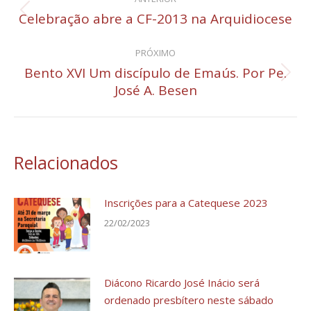
de
Celebração abre a CF-2013 na Arquidiocese
Post
anterior:
post:
PRÓXIMO
Bento XVI Um discípulo de Emaús. Por Pe.
Próximo
José A. Besen
post:
Relacionados
Inscrições para a Catequese 2023
22/02/2023
Diácono Ricardo José Inácio será
ordenado presbítero neste sábado