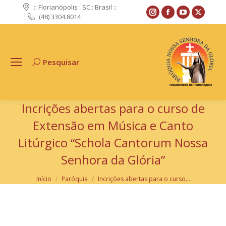
:: Florianópolis : SC : Brasil ::
Instagram
Facebook
YouTube
X
(48) 3304.8014
page
page
page
page
opens
opens
opens
opens
in
in
in
in
Pesquisar
Search:
new
new
new
new
window
window
window
windo
Incrições abertas para o curso de
Extensão em Música e Canto
Litúrgico “Schola Cantorum Nossa
Senhora da Glória”
Você está aqui:
Início
Paróquia
Incrições abertas para o curso…