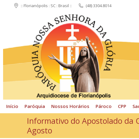
:: Florianópolis : SC : Brasil ::
(48) 3304.8014
Início
Paróquia
N
Início
Paróquia
Nossos Horários
Pároco
CPP
Sa
Informativo do Apostolado da 
Agosto