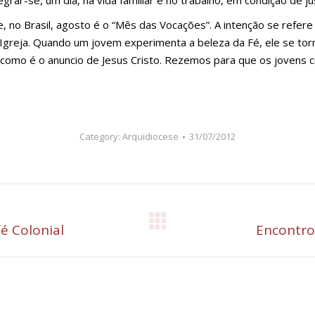
ar-se, um dia, na vida familiar e no trabalho, em condição de jus
 no Brasil, agosto é o “Mês das Vocações”. A intenção se refere 
greja. Quando um jovem experimenta a beleza da Fé, ele se torna
como é o anuncio de Jesus Cristo. Rezemos para que os jovens c
Category:
Arquidiocese
31/07/2012
fé Colonial
Próximo
Encontro 
post: