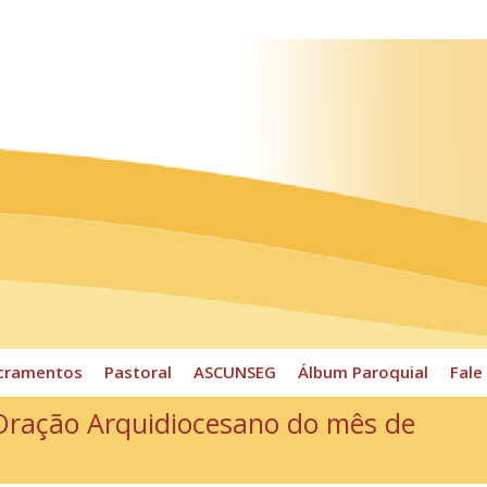
ossos Horários
Pároco
CPP
Sacramentos
Pastoral
cramentos
Pastoral
ASCUNSEG
Álbum Paroquial
Fale
Oração Arquidiocesano do mês de