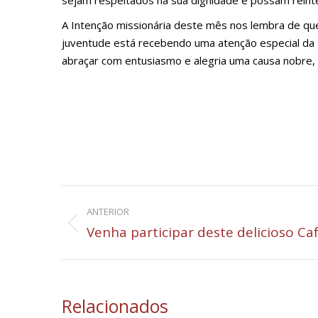
sejam respeitados na sua dignidade e possam reintegr
A Intenção missionária deste mês nos lembra de que,
juventude está recebendo uma atenção especial da I
abraçar com entusiasmo e alegria uma causa nobre, 
Navegação
ANTERIOR
de
Post
Venha participar deste delicioso Ca
anterior:
post:
Relacionados