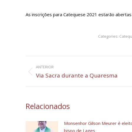
As inscrições para Catequese 2021 estarão abertas 
Categories:
Cateq
Navegação
ANTERIOR
de
Post
Via Sacra durante a Quaresma
anterior:
post:
Relacionados
Monsenhor Gilson Meurer é eleit
bispo de Lages