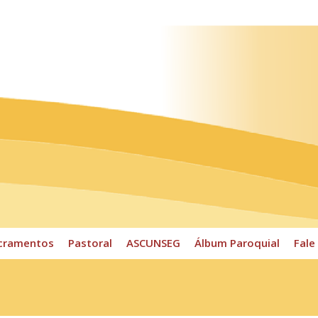
ossos Horários
Pároco
CPP
Sacramentos
Pastoral
cramentos
Pastoral
ASCUNSEG
Álbum Paroquial
Fale
1