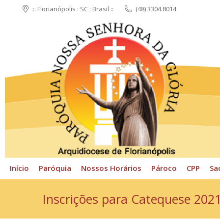
:: Florianópolis : SC : Brasil ::
(48) 3304.8014
Início
Paróquia
N
Início
Paróquia
Nossos Horários
Pároco
CPP
Sa
Inscrições para Catequese 202