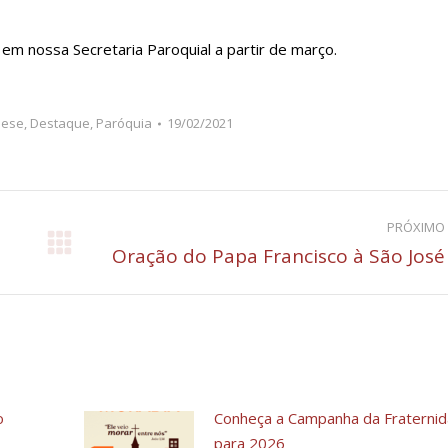
em nossa Secretaria Paroquial a partir de março.
uese
,
Destaque
,
Paróquia
19/02/2021
PRÓXIMO
Próximo
Oração do Papa Francisco à São José
post:
o
Conheça a Campanha da Fraterni
para 2026