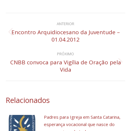
Navegação
ANTERIOR
de
Encontro Arquidiocesano da Juventude –
Post
01.04.2012
post:
anterior:
PRÓXIMO
CNBB convoca para Vigília de Oração pela
Próximo
Vida
post:
Relacionados
Padres para Igreja em Santa Catarina,
esperança vocacional que nasce do