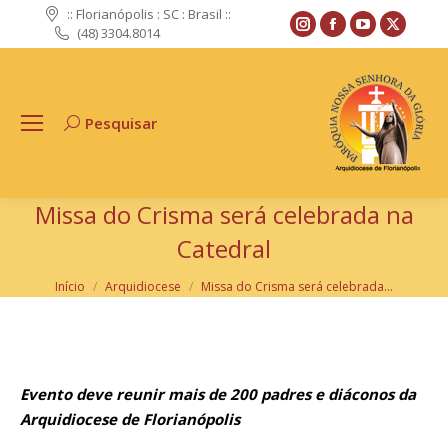
:: Florianópolis : SC : Brasil ::
Instagram
Facebook
YouTube
X
(48) 3304.8014
page
page
page
page
opens
opens
opens
opens
in
in
in
in
Pesquisar
Search:
new
new
new
new
window
window
window
windo
Missa do Crisma será celebrada na
Catedral
Você está aqui:
Início
Arquidiocese
Missa do Crisma será celebrada…
Evento deve reunir mais de 200 padres e diáconos da
Arquidiocese de Florianópolis