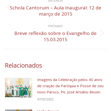
ANTERIOR
de
Schola Cantorum – Aula Inaugural: 12 de
Post
março de 2015
post:
anterior:
PRÓXIMO
Breve reflexão sobre o Evangelho de
Próximo
15.03.2015
post:
Relacionados
Imagens da Celebração pelos 40 anos
de criação da Paróquia e Posse de seu
novo Pároco, Pe. José Artulino Besen
07/02/2022