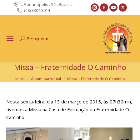
:: Florianópolis : SC : Brasil ::
Instagram
Facebook
YouTube
X
(48) 3304.8014
page
page
page
page
opens
opens
opens
opens
in
in
in
in
Pesquisar
Search:
new
new
new
new
window
window
window
windo
Missa – Fraternidade O Caminho
Você está aqui:
Início
Álbum paroquial
Missa – Fraternidade O Caminho
Nesta sexta-feira, dia 13 de março de 2015, às 07h30min,
tivemos a Missa na Casa de Formação da Fraternidade O
Caminho.