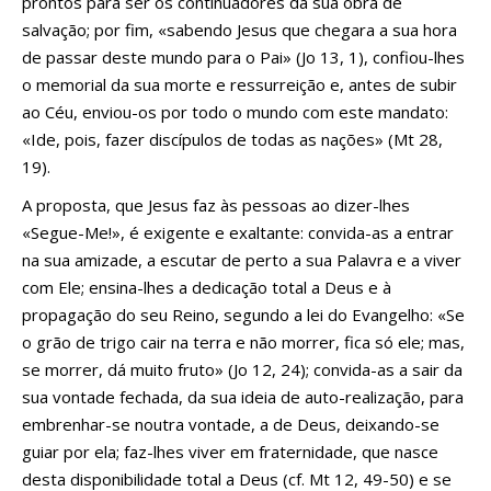
prontos para ser os continuadores da sua obra de
salvação; por fim, «sabendo Jesus que chegara a sua hora
de passar deste mundo para o Pai» (Jo 13, 1), confiou-lhes
o memorial da sua morte e ressurreição e, antes de subir
ao Céu, enviou-os por todo o mundo com este mandato:
«Ide, pois, fazer discípulos de todas as nações» (Mt 28,
19).
A proposta, que Jesus faz às pessoas ao dizer-lhes
«Segue-Me!», é exigente e exaltante: convida-as a entrar
na sua amizade, a escutar de perto a sua Palavra e a viver
com Ele; ensina-lhes a dedicação total a Deus e à
propagação do seu Reino, segundo a lei do Evangelho: «Se
o grão de trigo cair na terra e não morrer, fica só ele; mas,
se morrer, dá muito fruto» (Jo 12, 24); convida-as a sair da
sua vontade fechada, da sua ideia de auto-realização, para
embrenhar-se noutra vontade, a de Deus, deixando-se
guiar por ela; faz-lhes viver em fraternidade, que nasce
desta disponibilidade total a Deus (cf. Mt 12, 49-50) e se