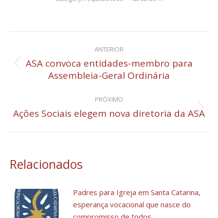
Navegação
ANTERIOR
de
ASA convoca entidades-membro para
Post
Assembleia-Geral Ordinária
post:
anterior:
PRÓXIMO
Ações Sociais elegem nova diretoria da ASA
Próximo
post:
Relacionados
Padres para Igreja em Santa Catarina,
esperança vocacional que nasce do
compromisso de todos