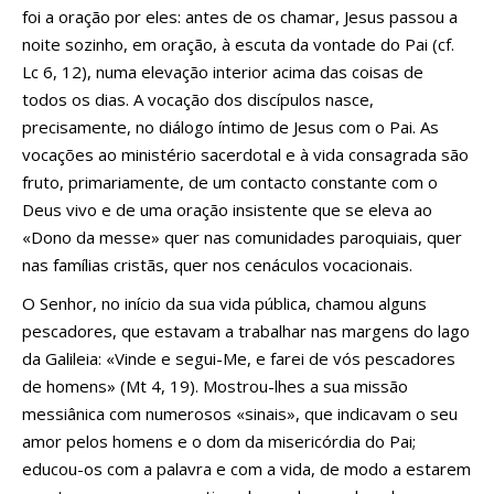
foi a oração por eles: antes de os chamar, Jesus passou a
noite sozinho, em oração, à escuta da vontade do Pai (cf.
Lc 6, 12), numa elevação interior acima das coisas de
todos os dias. A vocação dos discípulos nasce,
precisamente, no diálogo íntimo de Jesus com o Pai. As
vocações ao ministério sacerdotal e à vida consagrada são
fruto, primariamente, de um contacto constante com o
Deus vivo e de uma oração insistente que se eleva ao
«Dono da messe» quer nas comunidades paroquiais, quer
nas famílias cristãs, quer nos cenáculos vocacionais.
O Senhor, no início da sua vida pública, chamou alguns
pescadores, que estavam a trabalhar nas margens do lago
da Galileia: «Vinde e segui-Me, e farei de vós pescadores
de homens» (Mt 4, 19). Mostrou-lhes a sua missão
messiânica com numerosos «sinais», que indicavam o seu
amor pelos homens e o dom da misericórdia do Pai;
educou-os com a palavra e com a vida, de modo a estarem