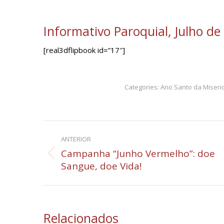
Informativo Paroquial, Julho de
[real3dflipbook id=”17″]
Categories:
Ano Santo da Miseri
Navegação
ANTERIOR
de
Campanha “Junho Vermelho”: doe
Post
Sangue, doe Vida!
post:
anterior:
Relacionados