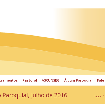
ossos Horários
Pároco
CPP
Sacramentos
Pastoral
cramentos
Pastoral
ASCUNSEG
Álbum Paroquial
Fale
o Paroquial, Julho de 2016
Você e
Início