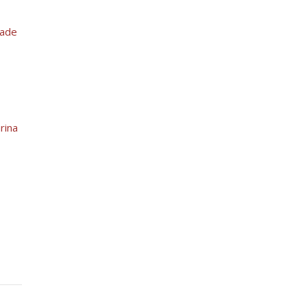
dade
rina