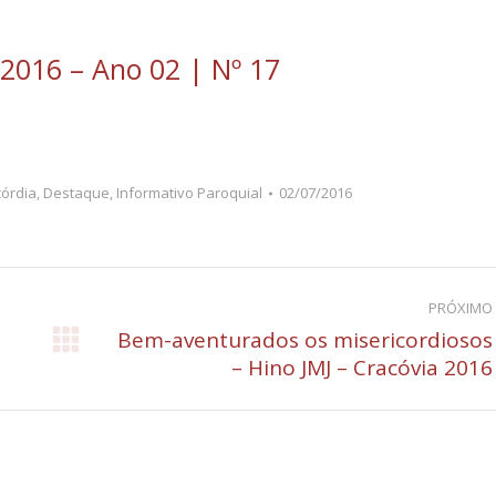
 2016 – Ano 02 | Nº 17
córdia
,
Destaque
,
Informativo Paroquial
02/07/2016
PRÓXIMO
Bem-aventurados os misericordiosos
Próximo
– Hino JMJ – Cracóvia 2016
post: