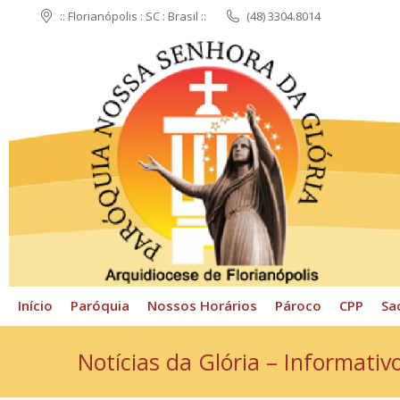
:: Florianópolis : SC : Brasil ::
(48) 3304.8014
Início
Paróquia
N
Início
Paróquia
Nossos Horários
Pároco
CPP
Sa
Notícias da Glória – Informativ