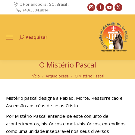
:: Florianópolis : SC : Brasil ::
Instagram
Facebook
YouTube
X
(48) 3304.8014
page
page
page
page
opens
opens
opens
opens
in
in
in
in
Pesquisar
Search:
new
new
new
new
window
window
window
windo
O Mistério Pascal
Você está aqui:
Início
Arquidiocese
O Mistério Pascal
Mistério pascal designa a Paixão, Morte, Ressurreição e
Ascensão aos céus de Jesus Cristo.
Por Mistério Pascal entende-se este conjunto de
acontecimentos, históricos e meta-históricos, entendidos
como uma unidade inseparável nos seus diversos