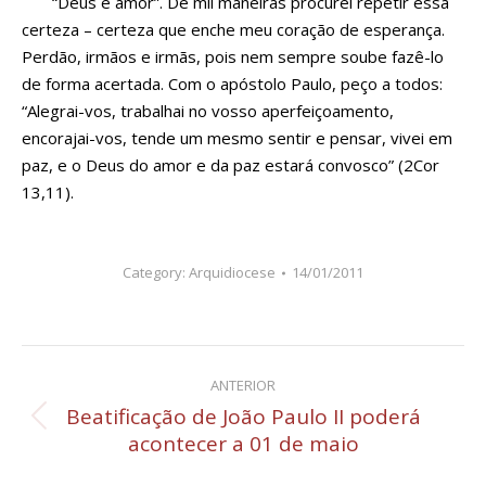
“Deus é amor”. De mil maneiras procurei repetir essa
certeza – certeza que enche meu coração de esperança.
Perdão, irmãos e irmãs, pois nem sempre soube fazê-lo
de forma acertada. Com o apóstolo Paulo, peço a todos:
“Alegrai-vos, trabalhai no vosso aperfeiçoamento,
encorajai-vos, tende um mesmo sentir e pensar, vivei em
paz, e o Deus do amor e da paz estará convosco” (2Cor
13,11).
Category:
Arquidiocese
14/01/2011
Navegação
ANTERIOR
de
Beatificação de João Paulo II poderá
Post
acontecer a 01 de maio
post:
anterior: