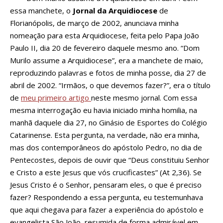
essa manchete, o
Jornal da Arquidiocese
de
Florianópolis, de março de 2002, anunciava minha
nomeação para esta Arquidiocese, feita pelo Papa João
Paulo II, dia 20 de fevereiro daquele mesmo ano. “Dom
Murilo assume a Arquidiocese”, era a manchete de maio,
reproduzindo palavras e fotos de minha posse, dia 27 de
abril de 2002. “Irmãos, o que devemos fazer?”, era o título
de
meu primeiro artigo
neste mesmo jornal. Com essa
mesma interrogação eu havia iniciado minha homilia, na
manhã daquele dia 27, no Ginásio de Esportes do Colégio
Catarinense. Esta pergunta, na verdade, não era minha,
mas dos contemporâneos do apóstolo Pedro, no dia de
Pentecostes, depois de ouvir que “Deus constituiu Senhor
e Cristo a este Jesus que vós crucificastes” (At 2,36). Se
Jesus Cristo é o Senhor, pensaram eles, o que é preciso
fazer? Respondendo a essa pergunta, eu testemunhava
que aqui chegava para fazer a experiência do apóstolo e
evangelista São João, resumida de forma admirável em