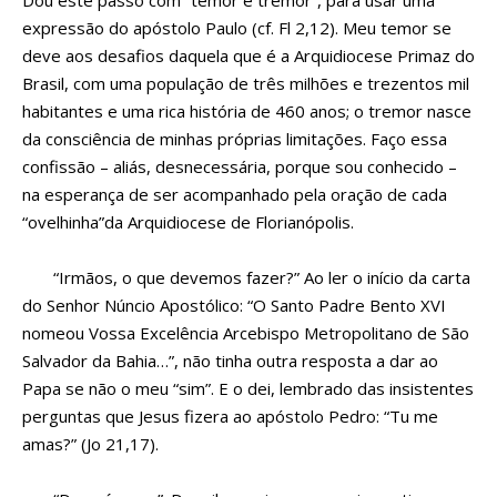
Dou este passo com “temor e tremor”, para usar uma
expressão do apóstolo Paulo (cf. Fl 2,12). Meu temor se
deve aos desafios daquela que é a Arquidiocese Primaz do
Brasil, com uma população de três milhões e trezentos mil
habitantes e uma rica história de 460 anos; o tremor nasce
da consciência de minhas próprias limitações. Faço essa
confissão – aliás, desnecessária, porque sou conhecido –
na esperança de ser acompanhado pela oração de cada
“ovelhinha”da Arquidiocese de Florianópolis.
“Irmãos, o que devemos fazer?” Ao ler o início da carta
do Senhor Núncio Apostólico: “O Santo Padre Bento XVI
nomeou Vossa Excelência Arcebispo Metropolitano de São
Salvador da Bahia…”, não tinha outra resposta a dar ao
Papa se não o meu “sim”. E o dei, lembrado das insistentes
perguntas que Jesus fizera ao apóstolo Pedro: “Tu me
amas?” (Jo 21,17).