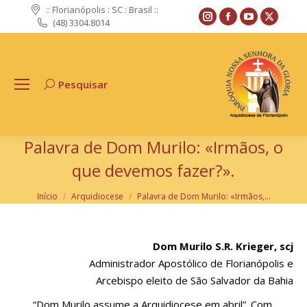
:: Florianópolis : SC : Brasil ::
Instagram
Facebook
YouTube
X
(48) 3304.8014
page
page
page
page
opens
opens
opens
opens
in
in
in
in
Pesquisar
Search:
new
new
new
new
window
window
window
windo
Palavra de Dom Murilo: «Irmãos, o
que devemos fazer?».
Você está aqui:
Início
Arquidiocese
Palavra de Dom Murilo: «Irmãos,…
Dom Murilo S.R. Krieger, scj
Administrador Apostólico de Florianópolis e
Arcebispo eleito de São Salvador da Bahia
“Dom Murilo assume a Arquidiocese em abril”. Com