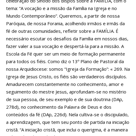
celebração do Sínodo dos Bispos sobre a FAMÍLIA, com o
tema: “A vocação e a missão da Família na Igreja e no
Mundo Contemporâneo”. Queremos, a partir de nossa
Paróquia, de nossa Forania, acolhendo irmãos e irmãs da
fé de outras comunidades, refletir sobre a FAMÍLIA. É
necessário escutar os desafios da Família em nossos dias,
fazer valer a sua vocação e despertá-la para a missão. A
Escola da Fé quer ser um meio de formação permanente
para todos os fiéis. Como diz o 13º Plano de Pastoral da
nossa Arquidiocese: somos “Igreja da Formação”: « 269. Na
Igreja de Jesus Cristo, os fiéis são verdadeiros discípulos.
Amadurecem constantemente no conhecimento, amor e
seguimento do mestre Jesus, aprofundam-se no mistério
de sua pessoa, de seu exemplo e de sua doutrina (DAp,
278d), no conhecimento da Palavra de Deus e dos
conteúdos da fé (DAp, 226d). Nela cultiva-se o discipulado,
a aprendizagem, que tem seu ponto de partida na iniciação
cristã. “A iniciação cristã, que inclui o querigma, é a maneira