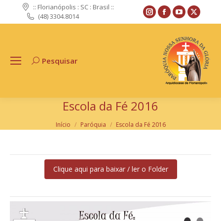
:: Florianópolis : SC : Brasil ::
Instagram
Facebook
YouTube
X
(48) 3304.8014
page
page
page
page
opens
opens
opens
opens
in
in
in
in
Pesquisar
Search:
new
new
new
new
window
window
window
windo
Escola da Fé 2016
Você está aqui:
Início
Paróquia
Escola da Fé 2016
Clique aqui para baixar / ler o Folder