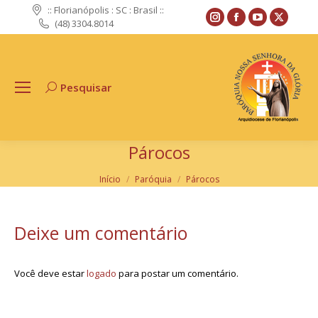
:: Florianópolis : SC : Brasil ::
Instagram
Facebook
YouTube
X
(48) 3304.8014
page
page
page
page
opens
opens
opens
opens
in
in
in
in
Pesquisar
Search:
new
new
new
new
window
window
window
windo
Párocos
Você está aqui:
Início
Paróquia
Párocos
Deixe um comentário
Você deve estar
logado
para postar um comentário.