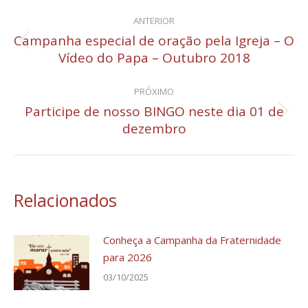
Navegação
ANTERIOR
de
Campanha especial de oração pela Igreja – O
Post
Vídeo do Papa – Outubro 2018
post:
anterior:
PRÓXIMO
Participe de nosso BINGO neste dia 01 de
Próximo
dezembro
post:
Relacionados
Conheça a Campanha da Fraternidade
para 2026
03/10/2025