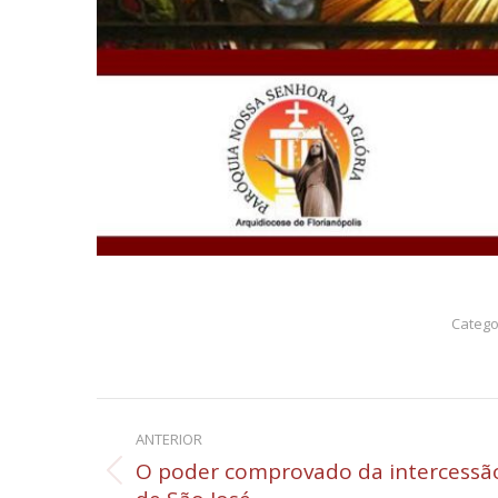
Catego
Navegação
ANTERIOR
de
O poder comprovado da intercessã
Post