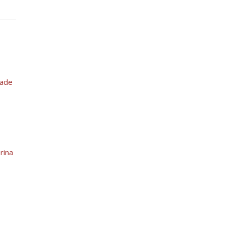
dade
rina