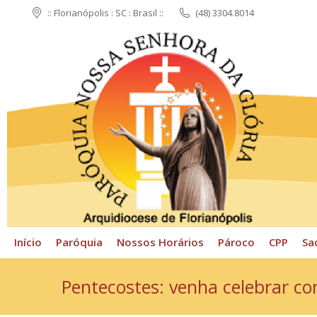
:: Florianópolis : SC : Brasil ::
(48) 3304.8014
Início
Paróquia
N
Início
Paróquia
Nossos Horários
Pároco
CPP
Sa
Pentecostes: venha celebrar co