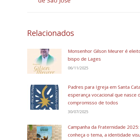
de São José
post:
anterior:
Relacionados
Monsenhor Gilson Meurer é eleit
bispo de Lages
06/11/2025
Padres para Igreja em Santa Cata
esperança vocacional que nasce 
compromisso de todos
30/07/2025
Campanha da Fraternidade 2025:
conheça o tema, a identidade visu