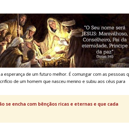
 e a esperança de um futuro melhor. É comungar com as pessoas 
acrifício de um homem que nasceu menino e subiu aos céus para
ção se encha com bênçãos ricas e eternas e que cada