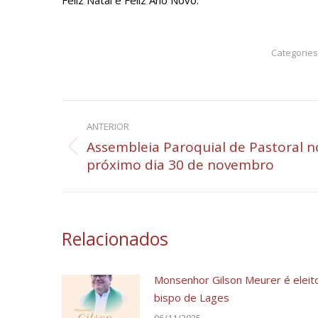
Feliz Natal e Feliz Ano Novo.
Categories
Navegação
ANTERIOR
de
Assembleia Paroquial de Pastoral n
Post
próximo dia 30 de novembro
post:
anterior:
Relacionados
Monsenhor Gilson Meurer é eleit
bispo de Lages