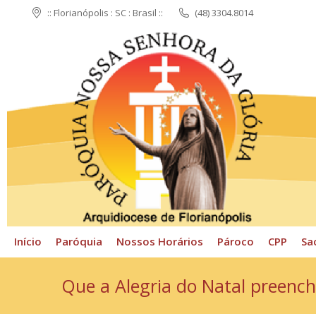
:: Florianópolis : SC : Brasil ::
(48) 3304.8014
Início
Paróquia
N
Início
Paróquia
Nossos Horários
Pároco
CPP
Sa
Que a Alegria do Natal preench