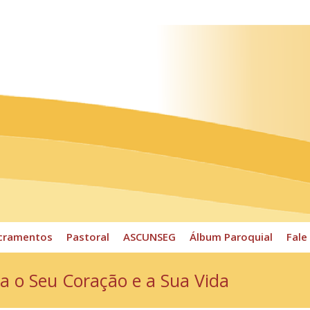
ossos Horários
Pároco
CPP
Sacramentos
Pastoral
cramentos
Pastoral
ASCUNSEG
Álbum Paroquial
Fale
a o Seu Coração e a Sua Vida