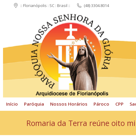
:: Florianópolis : SC : Brasil ::
(48) 3304.8014
Início
Paróquia
N
Início
Paróquia
Nossos Horários
Pároco
CPP
Sa
Romaria da Terra reúne oito mi