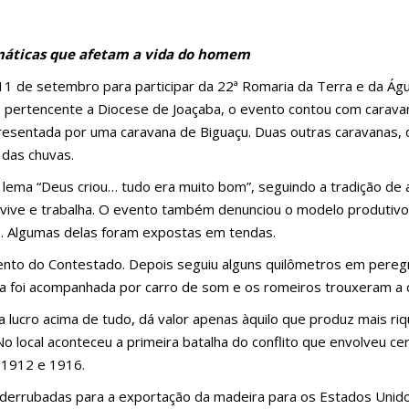
imáticas que afetam a vida do homem
 11 de setembro para participar da 22ª Romaria da Terra e da Águ
ni, pertencente a Diocese de Joaçaba, o evento contou com carav
resentada por uma caravana de Biguaçu. Duas outras caravanas, 
 das chuvas.
 lema “Deus criou… tudo era muito bom”, seguindo a tradição de
 vive e trabalha. O evento também denunciou o modelo produtiv
s. Algumas delas foram expostas em tendas.
mento do Contestado. Depois seguiu alguns quilômetros em pereg
a foi acompanhada por carro de som e os romeiros trouxeram a c
 lucro acima de tudo, dá valor apenas àquilo que produz mais riq
No local aconteceu a primeira batalha do conflito que envolveu ce
 1912 e 1916.
 derrubadas para a exportação da madeira para os Estados Unid