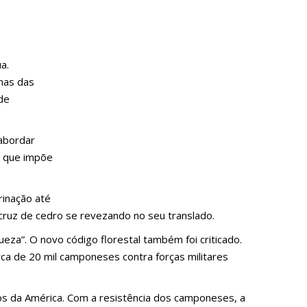
a.
anas das
de
 abordar
o que impõe
rinação até
ruz de cedro se revezando no seu translado.
ueza”. O novo código florestal também foi criticado.
rca de 20 mil camponeses contra forças militares
os da América. Com a resistência dos camponeses, a