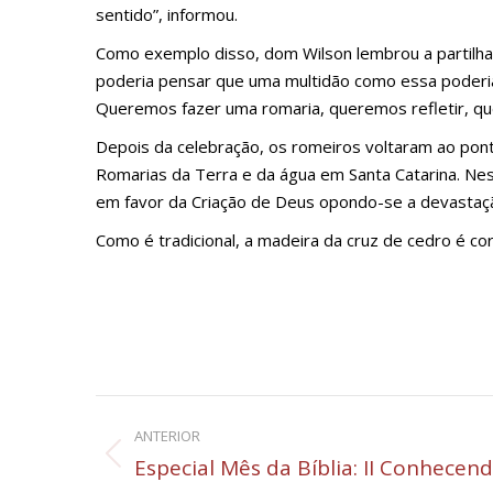
sentido”, informou.
Como exemplo disso, dom Wilson lembrou a partilha
poderia pensar que uma multidão como essa poderi
Queremos fazer uma romaria, queremos refletir, qu
Depois da celebração, os romeiros voltaram ao pont
Romarias da Terra e da água em Santa Catarina. Ne
em favor da Criação de Deus opondo-se a devastaçã
Como é tradicional, a madeira da cruz de cedro é co
Navegação
ANTERIOR
de
Post
Especial Mês da Bíblia: II Conhecend
anterior: