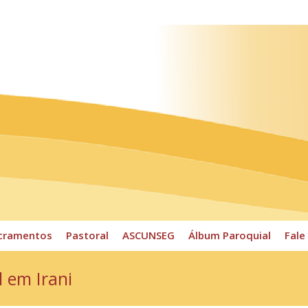
ossos Horários
Pároco
CPP
Sacramentos
Pastoral
cramentos
Pastoral
ASCUNSEG
Álbum Paroquial
Fale
l em Irani