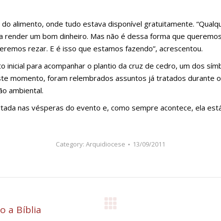
 do alimento, onde tudo estava disponível gratuitamente. “Qualq
a render um bom dinheiro. Mas não é dessa forma que queremos
eremos rezar. E é isso que estamos fazendo”, acrescentou.
o inicial para acompanhar o plantio da cruz de cedro, um dos sím
ste momento, foram relembrados assuntos já tratados durante o
o ambiental.
rtada nas vésperas do evento e, como sempre acontece, ela está 
Category:
Arquidiocese
13/09/2011
o a Bíblia
Próximo
post: