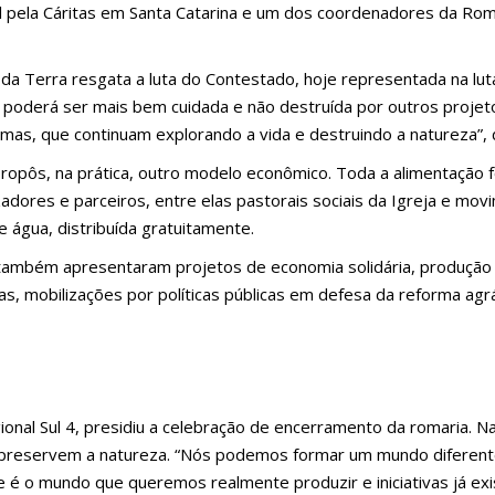
l pela Cáritas em Santa Catarina e um dos coordenadores da Romar
da Terra resgata a luta do Contestado, hoje representada na lut
a poderá ser mais bem cuidada e não destruída por outros projet
mas, que continuam explorando a vida e destruindo a natureza”, 
propôs, na prática, outro modelo econômico. Toda a alimentação 
zadores e parceiros, entre elas pastorais sociais da Igreja e m
 água, distribuída gratuitamente.
também apresentaram projetos de economia solidária, produção 
ias, mobilizações por políticas públicas em defesa da reforma agrá
nal Sul 4, presidiu a celebração de encerramento da romaria. Na
 preservem a natureza. “Nós podemos formar um mundo diferen
 é o mundo que queremos realmente produzir e iniciativas já ex