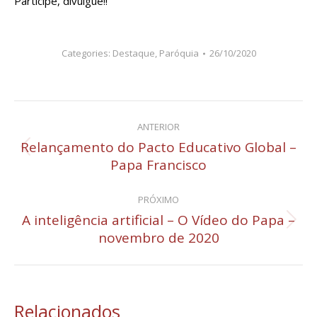
Participe, divulgue!!
Categories:
Destaque
,
Paróquia
26/10/2020
Navegação
ANTERIOR
de
Relançamento do Pacto Educativo Global –
Post
Papa Francisco
post:
anterior:
PRÓXIMO
A inteligência artificial – O Vídeo do Papa –
Próximo
novembro de 2020
post:
Relacionados