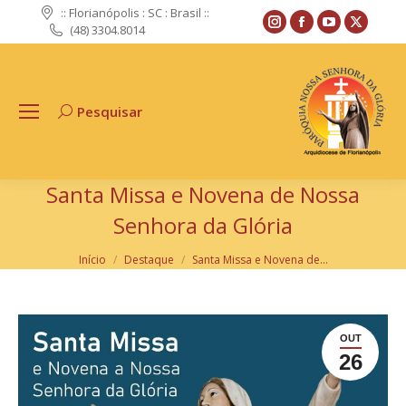
:: Florianópolis : SC : Brasil ::
Instagram
Facebook
YouTube
X
(48) 3304.8014
page
page
page
page
opens
opens
opens
opens
in
in
in
in
Pesquisar
Search:
new
new
new
new
window
window
window
windo
Santa Missa e Novena de Nossa
Senhora da Glória
Você está aqui:
Início
Destaque
Santa Missa e Novena de…
OUT
26