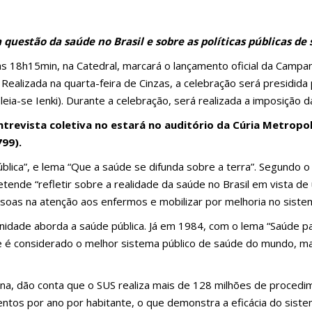
a questão da saúde no Brasil e sobre as políticas públicas de
 às 18h15min, na Catedral, marcará o lançamento oficial da Campa
 Realizada na quarta-feira de Cinzas, a celebração será presidida
eia-se Ienki). Durante a celebração, será realizada a imposição d
revista coletiva no estará no auditório da Cúria Metropol
799).
ica”, e lema “Que a saúde se difunda sobre a terra”. Segundo o
ende “refletir sobre a realidade da saúde no Brasil em vista de
s­soas na atenção aos enfermos e mobilizar por melhoria no siste
nidade aborda a saúde pública. Já em 1984, com o lema “Saúde pa
ue é considerado o melhor sistema público de saúde do mundo, 
na, dão conta que o SUS realiza mais de 128 milhões de procedi
os por ano por habitante, o que demonstra a eficácia do sistem