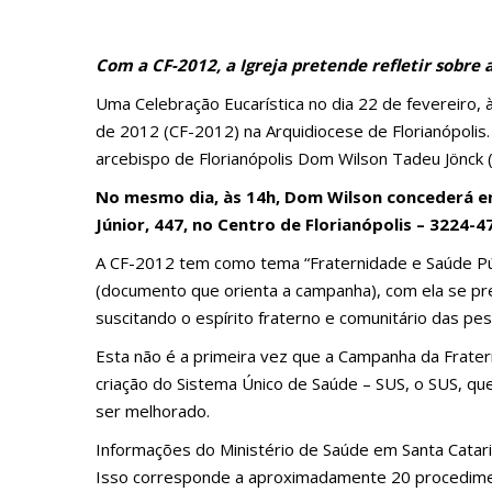
Com a CF-2012, a Igreja pretende refletir sobre 
Uma Celebração Eucarística no dia 22 de fevereiro,
de 2012 (CF-2012) na Arquidiocese de Florianópolis.
arcebispo de Florianópolis Dom Wilson Tadeu Jönck (l
No mesmo dia, às 14h, Dom Wilson concederá ent
Júnior, 447, no Centro de Florianópolis – 3224-4
A CF-2012 tem como tema “Fraternidade e Saúde Públ
(documento que orienta a campanha), com ela se pret
suscitando o espírito fraterno e comunitário das pe
Esta não é a primeira vez que a Campanha da Frater
criação do Sistema Único de Saúde – SUS, o SUS, q
ser melhorado.
Informações do Ministério de Saúde em Santa Catari
Isso corresponde a aproximadamente 20 procediment