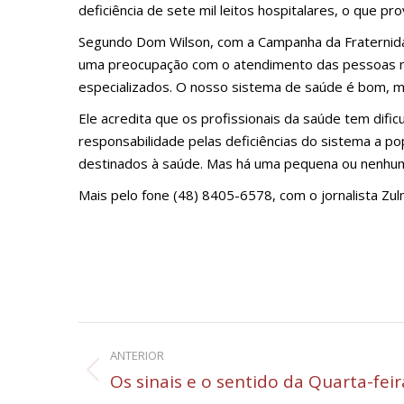
deficiência de sete mil leitos hospitalares, o que p
Segundo Dom Wilson, com a Campanha da Fraternidade
uma preocupação com o atendimento das pessoas nos 
especializados. O nosso sistema de saúde é bom, ma
Ele acredita que os profissionais da saúde tem difi
responsabilidade pelas deficiências do sistema a p
destinados à saúde. Mas há uma pequena ou nenhuma
Mais pelo fone (48) 8405-6578, com o jornalista Zul
Navegação
ANTERIOR
de
Post
Os sinais e o sentido da Quarta-feir
anterior: