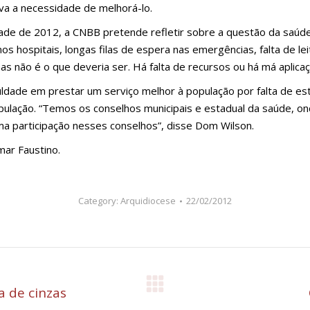
rova a necessidade de melhorá-lo.
 de 2012, a CNBB pretende refletir sobre a questão da saúde pú
hospitais, longas filas de espera nas emergências, falta de le
s não é o que deveria ser. Há falta de recursos ou há má aplicaç
culdade em prestar um serviço melhor à população por falta de e
opulação. “Temos os conselhos municipais e estadual da saúde, o
 participação nesses conselhos”, disse Dom Wilson.
mar Faustino.
Category:
Arquidiocese
22/02/2012
a de cinzas
Próximo
post: