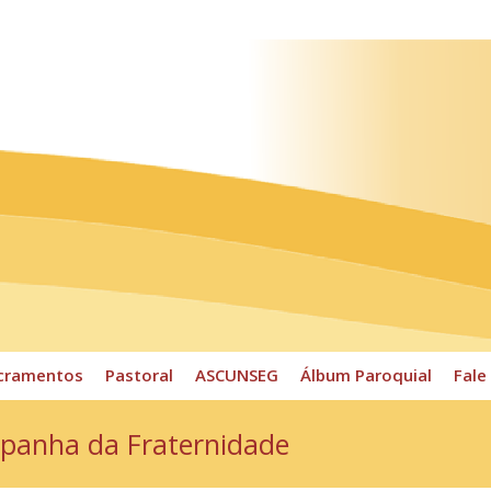
ossos Horários
Pároco
CPP
Sacramentos
Pastoral
cramentos
Pastoral
ASCUNSEG
Álbum Paroquial
Fale
mpanha da Fraternidade