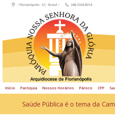
:: Florianópolis : SC : Brasil ::
(48) 3304.8014
Início
Paróquia
N
Início
Paróquia
Nossos Horários
Pároco
CPP
Sa
Saúde Pública é o tema da Ca