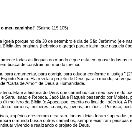
a o meu caminho!
” (Salmo 119,105)
la Igreja porque no dia 30 de setembro é dia de São Jerônimo (ele n
a Bíblia dos originais (hebraico e grego) para o latim, que naquela ép
ticamente todas as línguas do mundo e que está em quase todas as cas
 em busca de construir um mundo melhor.
ar, para argumentar, para corrigir, para educar conforme a justiça ” 
 Espírito Santo. Ela revela o projeto de Deus para o mundo; serve p
rande “Carta de Amor” de Deus à Humanidade.
istério. Ela é a história do Deus que caminhou com seu povo e do 
 e Sara, Isaac e Rebeca, Jacó Lia e Raquel) passando por Moisés, pe
 último livro da Bíblia (o Apocalipse, escrito no final do I século). 
istória: homens, mulheres, crianças, jovens, anciãos… Por isso, pode
s, impérios cresceram e caíram, tantas idéias foram superadas, ma
 Embora o mundo busca outros caminhos, sempre existiram pessoas 
ntinuar vivendo e realizando o projeto de Deus.