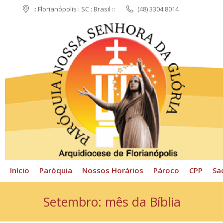
:: Florianópolis : SC : Brasil ::
(48) 3304.8014
Início
Paróquia
N
Início
Paróquia
Nossos Horários
Pároco
CPP
Sa
Setembro: mês da Bíblia