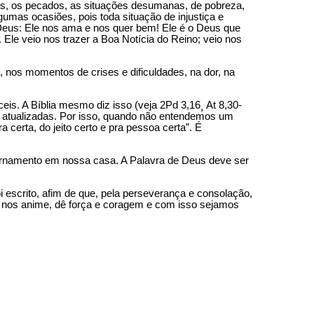
ças, os pecados, as situações desumanas, de pobreza,
mas ocasiões, pois toda situação de injustiça e
e Deus: Ele nos ama e nos quer bem! Ele é o Deus que
Ele veio nos trazer a Boa Notícia do Reino; veio nos
o, nos momentos de crises e dificuldades, na dor, na
is. A Bíblia mesmo diz isso (veja 2Pd 3,16¸ At 8,30-
 e atualizadas. Por isso, quando não entendemos um
certa, do jeito certo e pra pessoa certa”. É
m ornamento em nossa casa. A Palavra de Deus deve ser
 escrito, afim de que, pela perseverança e consolação,
 nos anime, dê força e coragem e com isso sejamos