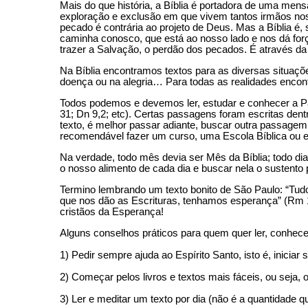
Mais do que história, a Bíblia é portadora de uma men
exploração e exclusão em que vivem tantos irmãos noss
pecado é contrária ao projeto de Deus. Mas a Bíblia é,
caminha conosco, que está ao nosso lado e nos dá forç
trazer a Salvação, o perdão dos pecados. É através da
Na Bíblia encontramos textos para as diversas situações
doença ou na alegria… Para todas as realidades encon
Todos podemos e devemos ler, estudar e conhecer a Pala
31; Dn 9,2; etc). Certas passagens foram escritas den
texto, é melhor passar adiante, buscar outra passagem.
recomendável fazer um curso, uma Escola Bíblica ou es
Na verdade, todo mês devia ser Mês da Bíblia; todo di
o nosso alimento de cada dia e buscar nela o sustento
Termino lembrando um texto bonito de São Paulo: “Tudo
que nos dão as Escrituras, tenhamos esperança” (Rm 
cristãos da Esperança!
Alguns conselhos práticos para quem quer ler, conhecer
1) Pedir sempre ajuda ao Espírito Santo, isto é, inici
2) Começar pelos livros e textos mais fáceis, ou seja
3) Ler e meditar um texto por dia (não é a quantidade q