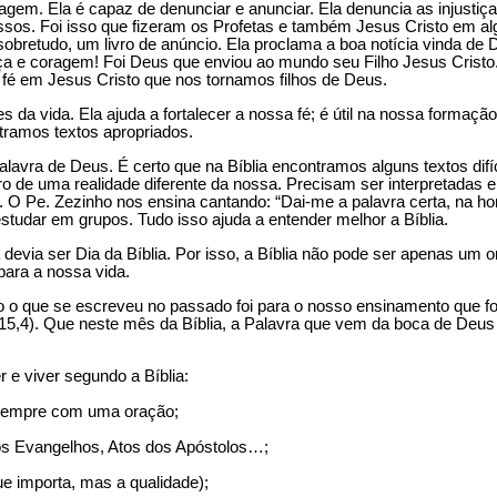
sagem. Ela é capaz de denunciar e anunciar. Ela denuncia as injusti
os. Foi isso que fizeram os Profetas e também Jesus Cristo em algu
 sobretudo, um livro de anúncio. Ela proclama a boa notícia vinda d
a e coragem! Foi Deus que enviou ao mundo seu Filho Jesus Cristo. 
 fé em Jesus Cristo que nos tornamos filhos de Deus.
 da vida. Ela ajuda a fortalecer a nossa fé; é útil na nossa formaçã
tramos textos apropriados.
vra de Deus. É certo que na Bíblia encontramos alguns textos difíce
tro de uma realidade diferente da nossa. Precisam ser interpretadas
 O Pe. Zezinho nos ensina cantando: “Dai-me a palavra certa, na hora 
tudar em grupos. Tudo isso ajuda a entender melhor a Bíblia.
a devia ser Dia da Bíblia. Por isso, a Bíblia não pode ser apenas u
 para a nossa vida.
 o que se escreveu no passado foi para o nosso ensinamento que foi
15,4). Que neste mês da Bíblia, a Palavra que vem da boca de Deus
 e viver segundo a Bíblia:
ar sempre com uma oração;
, os Evangelhos, Atos dos Apóstolos…;
ue importa, mas a qualidade);