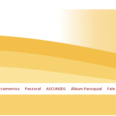
ossos Horários
Pároco
CPP
Sacramentos
Pastoral
cramentos
Pastoral
ASCUNSEG
Álbum Paroquial
Fale