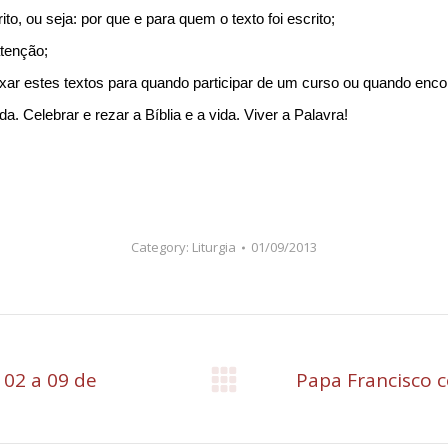
to, ou seja: por que e para quem o texto foi escrito;
atenção;
eixar estes textos para quando participar de um curso ou quando enc
da. Celebrar e rezar a Bíblia e a vida. Viver a Palavra!
Category:
Liturgia
01/09/2013
02 a 09 de
Papa Francisco c
Próximo
post: