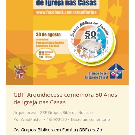
GBF: Arquidiocese comemora 50 Anos
de Igreja nas Casas
Arquidiocese
,
GBF-Grupos Bíblicos
,
Notícia
Por
WebMaster
13/08/2020
Deixe um comentário
Os Grupos Bíblicos em Família (GBF) estão