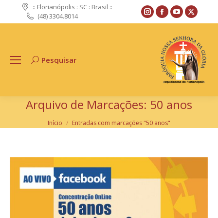
:: Florianópolis : SC : Brasil ::
Instagram
Facebook
YouTube
X
(48) 3304.8014
page
page
page
page
opens
opens
opens
opens
in
in
in
in
Pesquisar
Search:
new
new
new
new
window
window
window
windo
Arquivo de Marcações:
50 anos
Você está aqui:
Início
Entradas com marcações "50 anos"