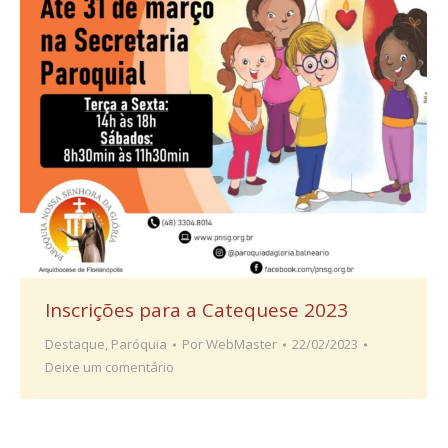
Inscrições para a Catequese 2023
Destaque
,
Paróquia
Por
WebMaster
22/02/2023
Deixe um comentário