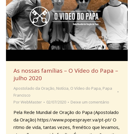
As nossas famílias – O Vídeo do Papa –
julho 2020
Apostolado da Oração
,
Notícia
,
O Vídeo do Papa
,
Papa
Francisco
Por
WebMaster
02/07/2020
Deixe um comentário
Pela Rede Mundial de Oração do Papa (Apostolado
da Oração) https://www.popesprayer.va/pt-pt/ O
ritmo de vida, tantas vezes, frenético que levamos,