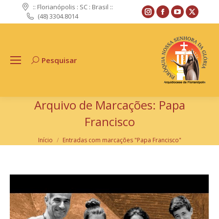
:: Florianópolis : SC : Brasil ::
Instagram
Facebook
YouTube
X
(48) 3304.8014
page
page
page
page
opens
opens
opens
opens
in
in
in
in
Pesquisar
Search:
new
new
new
new
window
window
window
windo
Arquivo de Marcações:
Papa
Francisco
Você está aqui:
Início
Entradas com marcações "Papa Francisco"