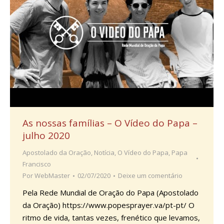
As nossas famílias – O Vídeo do Papa –
julho 2020
Apostolado da Oração
,
Notícia
,
O Vídeo do Papa
,
Papa
Francisco
Por
WebMaster
02/07/2020
Deixe um comentário
Pela Rede Mundial de Oração do Papa (Apostolado
da Oração) https://www.popesprayer.va/pt-pt/ O
ritmo de vida, tantas vezes, frenético que levamos,