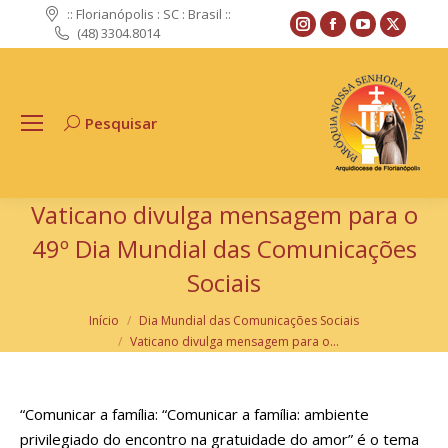
:: Florianópolis : SC : Brasil ::
Instagram
Facebook
YouTube
X
(48) 3304.8014
page
page
page
page
opens
opens
opens
opens
in
in
in
in
Pesquisar
Search:
new
new
new
new
window
window
window
windo
Vaticano divulga mensagem para o
49º Dia Mundial das Comunicações
Sociais
Você está aqui:
Início
Dia Mundial das Comunicações Sociais
Vaticano divulga mensagem para o…
“Comunicar a família: “Comunicar a família: ambiente
privilegiado do encontro na gratuidade do amor” é o tema