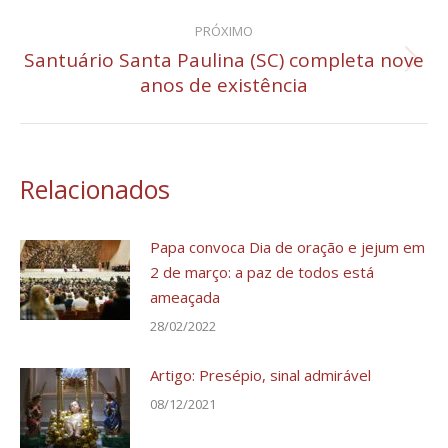
anterior:
post:
PRÓXIMO
Santuário Santa Paulina (SC) completa nove
Próximo
anos de existência
post:
Relacionados
Papa convoca Dia de oração e jejum em
2 de março: a paz de todos está
ameaçada
28/02/2022
Artigo: Presépio, sinal admirável
08/12/2021