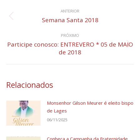
Navegação
ANTERIOR
de
Semana Santa 2018
Post
anterior:
post:
PRÓXIMO
Participe conosco: ENTREVERO * 05 de MAIO
Próximo
de 2018
post:
Relacionados
Monsenhor Gilson Meurer é eleito bispo
de Lages
06/11/2025
Conheça a Campanha da Fraternidade