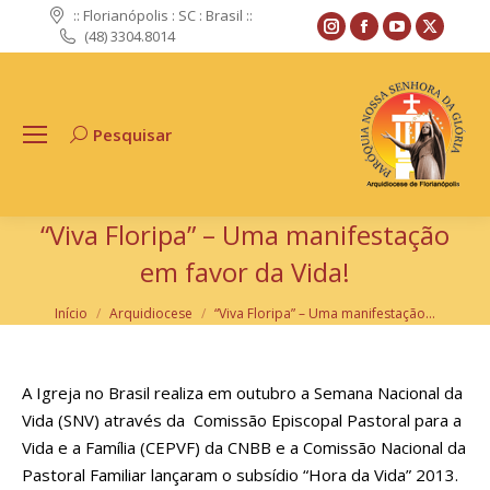
:: Florianópolis : SC : Brasil ::
Instagram
Facebook
YouTube
X
(48) 3304.8014
page
page
page
page
opens
opens
opens
opens
in
in
in
in
Pesquisar
Search:
new
new
new
new
window
window
window
windo
“Viva Floripa” – Uma manifestação
em favor da Vida!
Você está aqui:
Início
Arquidiocese
“Viva Floripa” – Uma manifestação…
A Igreja no Brasil realiza em outubro a Semana Nacional da
Vida (SNV) através da Comissão Episcopal Pastoral para a
Vida e a Família (CEPVF) da CNBB e a Comissão Nacional da
Pastoral Familiar lançaram o subsídio “Hora da Vida” 2013.