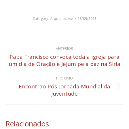
Category:
Arquidiocese
18/09/2013
Navegação
ANTERIOR
de
Papa Francisco convoca toda a igreja para
Post
um dia de Oração e Jejum pela paz na Síria
post:
anterior:
PRÓXIMO
Encontrão Pós-Jornada Mundial da
Próximo
Juventude
post:
Relacionados