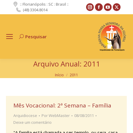
:: Florianópolis : SC : Brasil ::
Instagram
Facebook
YouTube
X
(48) 3304.8014
page
page
page
page
opens
opens
opens
opens
in
in
in
in
Pesquisar
Search:
new
new
new
new
window
window
window
windo
Arquivo Anual:
2011
Você está aqui:
Início
2011
Mês Vocacional: 2ª Semana – Família
Arquidiocese
Por
WebMaster
08/08/2011
Deixe um comentário
"A familia está chamada a ser templo, ou seja, casa