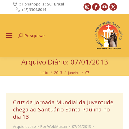
:: Florianópolis : SC : Brasil ::
Instagram
Facebook
YouTube
X
(48) 3304.8014
page
page
page
page
opens
opens
opens
opens
in
in
in
in
Pesquisar
Search:
new
new
new
new
window
window
window
windo
Arquivo Diário:
07/01/2013
Você está aqui:
Início
2013
janeiro
07
Cruz da Jornada Mundial da Juventude
chega ao Santuário Santa Paulina no
dia 13
Arquidiocese
Por
WebMaster
07/01/2013