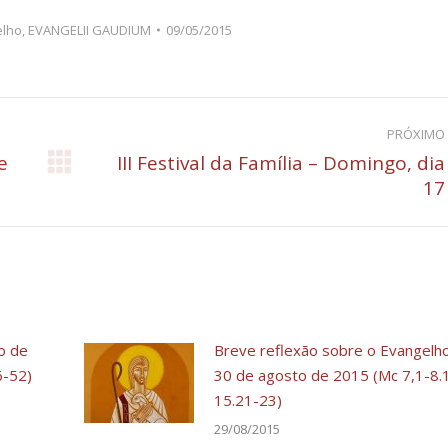
elho
,
EVANGELII GAUDIUM
09/05/2015
PRÓXIMO
e
III Festival da Família – Domingo, dia
Próximo
17
post:
o de
Breve reflexão sobre o Evangelh
6-52)
30 de agosto de 2015 (Mc 7,1-8.
15.21-23)
29/08/2015