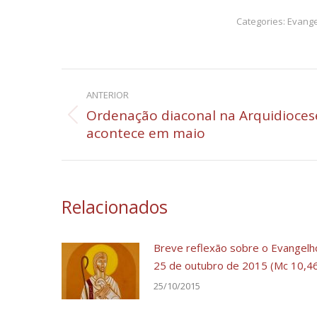
Categories:
Evang
Navegação
ANTERIOR
de
Ordenação diaconal na Arquidioces
Post
acontece em maio
post:
anterior:
Relacionados
Breve reflexão sobre o Evangelh
25 de outubro de 2015 (Mc 10,4
25/10/2015