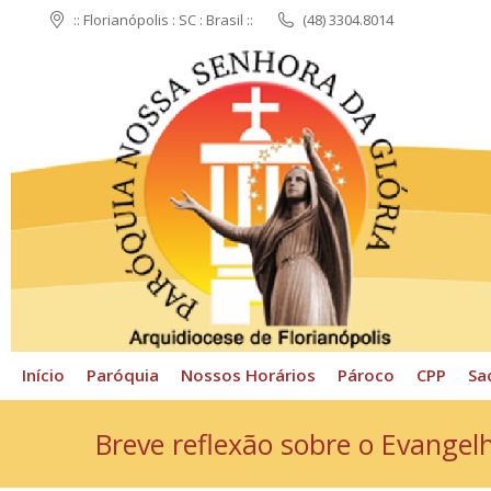
:: Florianópolis : SC : Brasil ::
(48) 3304.8014
Início
Paróquia
N
Início
Paróquia
Nossos Horários
Pároco
CPP
Sa
Breve reflexão sobre o Evangel