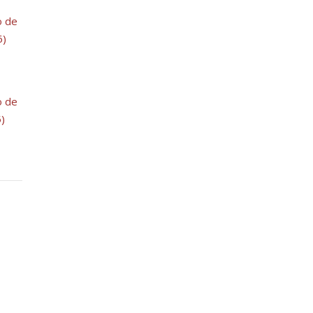
o de
6)
o de
5)