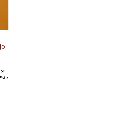
Jo
mor
 Este