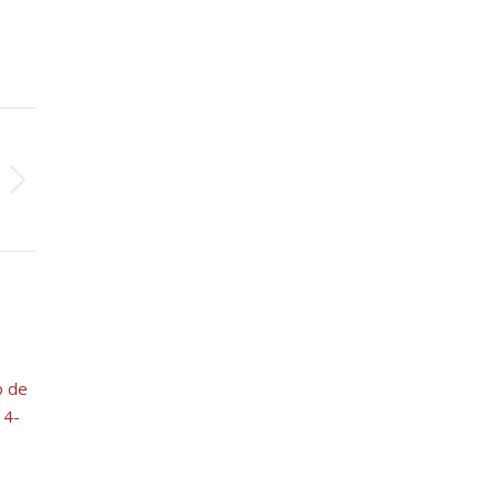
o de
14-