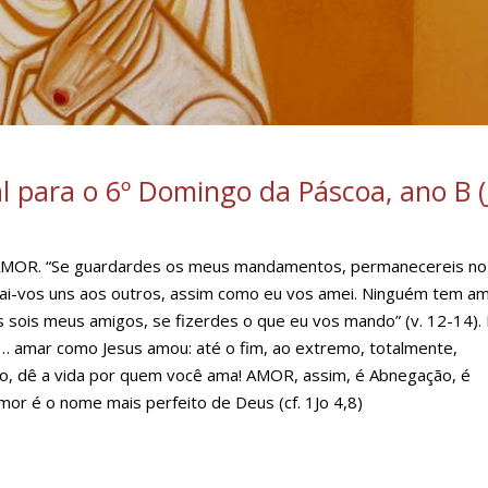
l para o 6º Domingo da Páscoa, ano B (
do AMOR. “Se guardardes os meus mandamentos, permanecereis no
ai-vos uns aos outros, assim como eu vos amei. Ninguém tem a
s sois meus amigos, se fizerdes o que eu vos mando” (v. 12-14).
… amar como Jesus amou: até o fim, ao extremo, totalmente,
ão, dê a vida por quem você ama! AMOR, assim, é Abnegação, é
mor é o nome mais perfeito de Deus (cf. 1Jo 4,8)