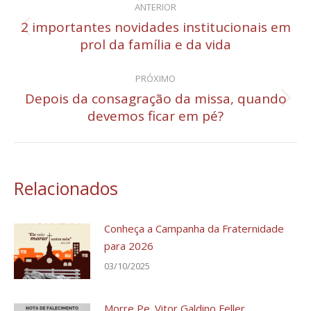
ANTERIOR
de
2 importantes novidades institucionais em
Post
prol da família e da vida
post:
anterior:
PRÓXIMO
Depois da consagração da missa, quando
Próximo
devemos ficar em pé?
post:
Relacionados
Conheça a Campanha da Fraternidade
para 2026
03/10/2025
Morre Pe. Vitor Galdino Feller,