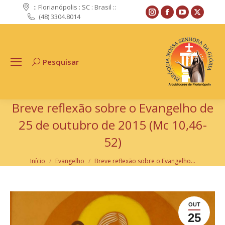
:: Florianópolis : SC : Brasil ::
Instagram
Facebook
YouTube
X
(48) 3304.8014
page
page
page
page
opens
opens
opens
opens
in
in
in
in
Pesquisar
Search:
new
new
new
new
window
window
window
windo
Breve reflexão sobre o Evangelho de
25 de outubro de 2015 (Mc 10,46-
52)
Você está aqui:
Início
Evangelho
Breve reflexão sobre o Evangelho…
OUT
25