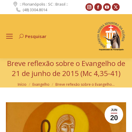
:: Florianópolis : SC : Brasil ::
Instagram
Facebook
YouTube
X
(48) 3304.8014
page
page
page
page
opens
opens
opens
opens
in
in
in
in
Pesquisar
Search:
new
new
new
new
window
window
window
windo
Breve reflexão sobre o Evangelho de
21 de junho de 2015 (Mc 4,35-41)
Você está aqui:
Início
Evangelho
Breve reflexão sobre o Evangelho…
JUN
20