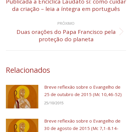
de
Publicada a Encíclica Laudato si: como cuidar
Post
da criação – leia a íntegra em português
post:
anterior:
PRÓXIMO
Duas orações do Papa Francisco pela
Próximo
proteção do planeta
post:
Relacionados
Breve reflexão sobre o Evangelho de
25 de outubro de 2015 (Mc 10,46-52)
25/10/2015
Breve reflexão sobre o Evangelho de
30 de agosto de 2015 (Mc 7,1-8.14-