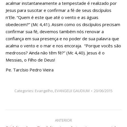
acalmar instantaneamente a tempestade é realizado por
Jesus para suscitar e confirmar a fé de seus discípulos
n’Ele. “Quem é este que até o vento e as águas
obedecem?” (Mc 4,41). Assim como os discípulos precisam
confirmar sua fé, devemos também nós renovar a
confiança em sua presença e no poder de sua palavra que
acalma o vento e o mar e nos encoraja. “Porque vocês são
medrosos? Ainda não têm fé?” (Mc 4,40). Jesus é o
Messias, o Filho de Deus!
Pe. Tarcísio Pedro Vieira
Categories:
Evangelho
,
EVANGELII GAUDIUM
20/06/2015
Navegação
ANTERIOR