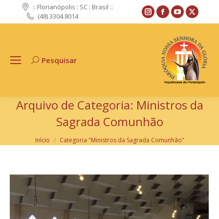
:: Florianópolis : SC : Brasil ::
Instagram
Facebook
YouTube
X
(48) 3304.8014
page
page
page
page
opens
opens
opens
opens
in
in
in
in
Pesquisar
Search:
new
new
new
new
window
window
window
windo
Arquivo de Categoria:
Ministros da
Sagrada Comunhão
Você está aqui:
Início
Categoria "Ministros da Sagrada Comunhão"