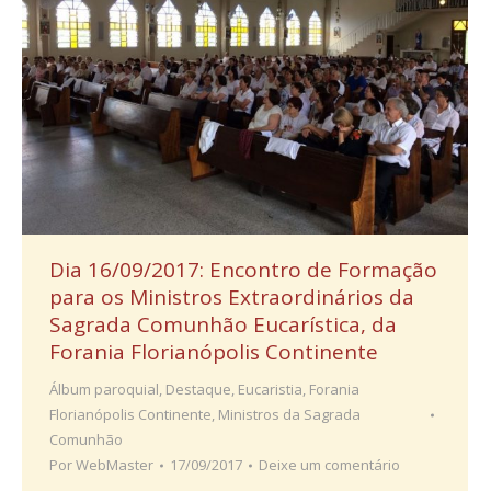
Dia 16/09/2017: Encontro de Formação
para os Ministros Extraordinários da
Sagrada Comunhão Eucarística, da
Forania Florianópolis Continente
Álbum paroquial
,
Destaque
,
Eucaristia
,
Forania
Florianópolis Continente
,
Ministros da Sagrada
Comunhão
Por
WebMaster
17/09/2017
Deixe um comentário