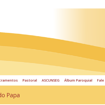
ossos Horários
Pároco
CPP
Sacramentos
Pastoral
cramentos
Pastoral
ASCUNSEG
Álbum Paroquial
Fale
do Papa