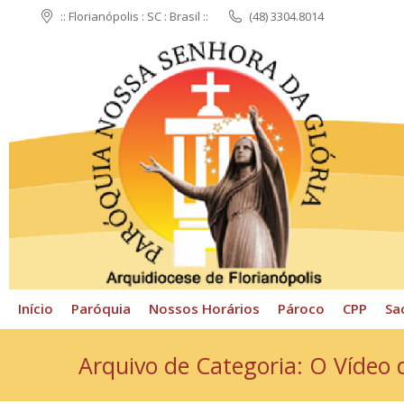
:: Florianópolis : SC : Brasil ::
(48) 3304.8014
Início
Paróquia
N
Início
Paróquia
Nossos Horários
Pároco
CPP
Sa
Arquivo de Categoria:
O Vídeo 